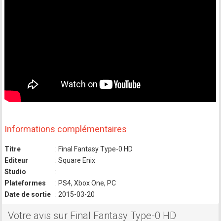
Informations complémentaires
Titre
: Final Fantasy Type-0 HD
Editeur
: Square Enix
Studio
:
Plateformes
: PS4, Xbox One, PC
Date de sortie
: 2015-03-20
Votre avis sur Final Fantasy Type-0 HD