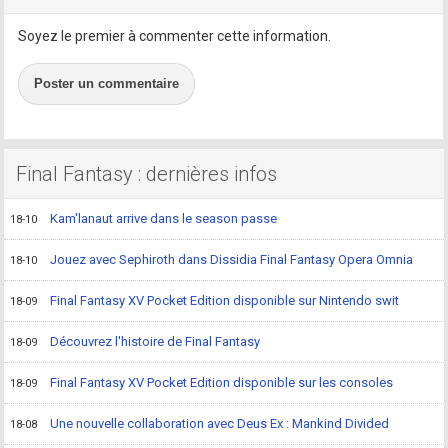
Soyez le premier à commenter cette information.
Poster un commentaire
Final Fantasy : dernières infos
Kam'lanaut arrive dans le season passe
18-10
Jouez avec Sephiroth dans Dissidia Final Fantasy Opera Omnia
18-10
Final Fantasy XV Pocket Edition disponible sur Nintendo swit
18-09
Découvrez l'histoire de Final Fantasy
18-09
Final Fantasy XV Pocket Edition disponible sur les consoles
18-09
Une nouvelle collaboration avec Deus Ex : Mankind Divided
18-08