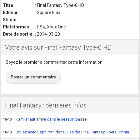
Titre
: Final Fantasy Type-0 HD
Editeur
: Square Enix
Studio
:
Plateformes
: PS4, Xbox One
Date de sortie
: 2014-03-20
Votre avis sur Final Fantasy Type-0 HD
Soyez le premier à commenter cette information.
Poster un commentaire
Final Fantasy : dernières infos
Kam'lanaut arrive dans le season passe
18-10
Jouez avec Sephiroth dans Dissidia Final Fantasy Opera Omnia
18-10