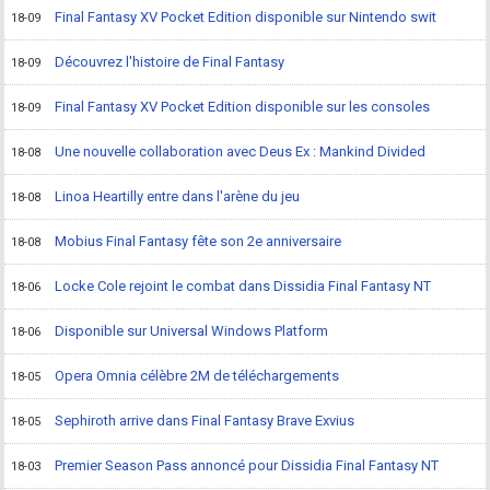
Final Fantasy XV Pocket Edition disponible sur Nintendo swit
18-09
Découvrez l'histoire de Final Fantasy
18-09
Final Fantasy XV Pocket Edition disponible sur les consoles
18-09
Une nouvelle collaboration avec Deus Ex : Mankind Divided
18-08
Linoa Heartilly entre dans l'arène du jeu
18-08
Mobius Final Fantasy fête son 2e anniversaire
18-08
Locke Cole rejoint le combat dans Dissidia Final Fantasy NT
18-06
Disponible sur Universal Windows Platform
18-06
Opera Omnia célèbre 2M de téléchargements
18-05
Sephiroth arrive dans Final Fantasy Brave Exvius
18-05
Premier Season Pass annoncé pour Dissidia Final Fantasy NT
18-03