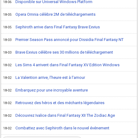
Disponible sur Universal Windows Platform
18-06
Opera Omnia célèbre 2M de téléchargements
18-05
Sephiroth arrive dans Final Fantasy Brave Exvius
18-05
Premier Season Pass annoncé pour Dissidia Final Fantasy NT
18-03
Brave Exvius célèbre ses 30 millions de téléchargement
18-03
Les Sims 4 arrivent dans Final Fantasy XV Edition Windows
18-02
La Valention arrive, l'heure est à l'amour
18-02
Embarquez pour une incroyable aventure
18-02
Retrouvez des héros et des méchants légendaires
18-02
Découvrez Ivalice dans Final Fantasy XII The Zodiac Age
18-02
Combattez avec Sephiroth dans le nouvel événement
18-02