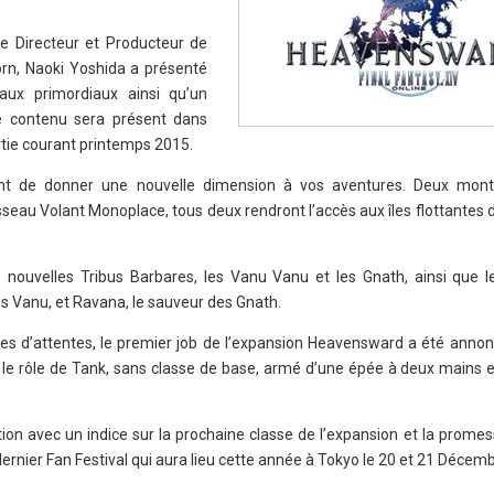
le Directeur et Producteur de
n, Naoki Yoshida a présenté
aux primordiaux ainsi qu’un
Ce contenu sera présent dans
tie courant printemps 2015.
nt de donner une nouvelle dimension à vos aventures. Deux mont
isseau Volant Monoplace, tous deux rendront l’accès aux îles flottantes 
ouvelles Tribus Barbares, les Vanu Vanu et les Gnath, ainsi que l
es Vanu, et Ravana, le sauveur des Gnath.
es d’attentes, le premier job de l’expansion Heavensward a été annonc
a le rôle de Tank, sans classe de base, armé d’une épée à deux mains e
ion avec un indice sur la prochaine classe de l’expansion et la prome
dernier Fan Festival qui aura lieu cette année à Tokyo le 20 et 21 Décem