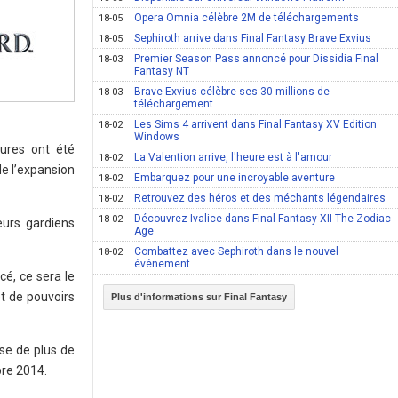
Opera Omnia célèbre 2M de téléchargements
18-05
Sephiroth arrive dans Final Fantasy Brave Exvius
18-05
Premier Season Pass annoncé pour Dissidia Final
18-03
Fantasy NT
Brave Exvius célèbre ses 30 millions de
18-03
téléchargement
Les Sims 4 arrivent dans Final Fantasy XV Edition
18-02
Windows
ures ont été
La Valention arrive, l'heure est à l'amour
18-02
de l’expansion
Embarquez pour une incroyable aventure
18-02
Retrouvez des héros et des méchants légendaires
18-02
Découvrez Ivalice dans Final Fantasy XII The Zodiac
18-02
eurs gardiens
Age
Combattez avec Sephiroth dans le nouvel
18-02
événement
é, ce sera le
t de pouvoirs
Plus d'informations sur Final Fantasy
sse de plus de
bre 2014.