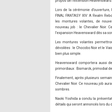
propos de l’extension Heavensward.
Lors de la cérémonie d’ouverture, 
FINAL FANTASY XIV: A Realm Rebor
les montures volantes, de nouve
nouveau job : le Chevalier Noir. 
l’expansion Heavensward dès sa sor
Les montures volantes permettro
dévoilées : le Chocobo Noir et le Va
bien plus simple.
Heavensward comportera aussi de n
primordiaux : Bismarck, primodial d
Finalement, après plusieurs semain
Chevalier Noir. Ce nouveau job aur
sombres.
Naoki Yoshida a conclu la présentat
détails qui seront annoncés lors du 