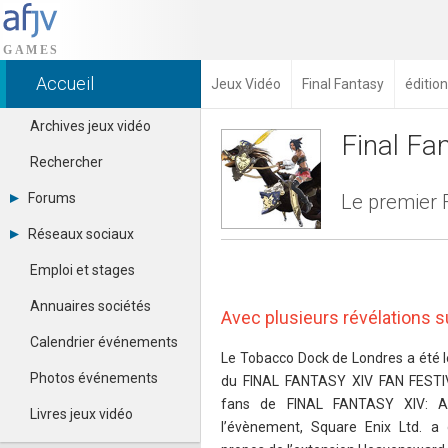
Accueil
Jeux Vidéo
Final Fantasy
éditio
Archives jeux vidéo
Final Fa
Rechercher
Forums
Le premier F
Tous les forums
Réseaux sociaux
Créer un compte
Dailymotion
Se connecter
Emploi et stages
Facebook
Contacter un modérateur
Google+
Annuaires sociétés
Avec plusieurs révélations 
Instagram
Pinterest
Calendrier événements
Twitter
Le Tobacco Dock de Londres a été le
Youtube
Photos événements
du FINAL FANTASY XIV FAN FESTIV
fans de FINAL FANTASY XIV: 
Livres jeux vidéo
l’évènement, Square Enix Ltd. a 