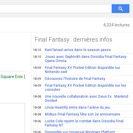
4,324 lectures
Final Fantasy : dernières infos
Kam'lanaut arrive dans le season passe
18-10
Jouez avec Sephiroth dans Dissidia Final Fantasy
18-10
Opera Omnia
Final Fantasy XV Pocket Edition disponible sur
18-09
Nintendo swit
[ Square Enix ]
Découvrez l'histoire de Final Fantasy
18-09
Final Fantasy XV Pocket Edition disponible sur les
18-09
consoles
Une nouvelle collaboration avec Deus Ex : Mankind
18-08
Divided
Linoa Heartilly entre dans l'arène du jeu
18-08
Mobius Final Fantasy fête son 2e anniversaire
18-08
Locke Cole rejoint le combat dans Dissidia Final
18-06
Fantasy NT
Disponible sur Universal Windows Platform
18-06