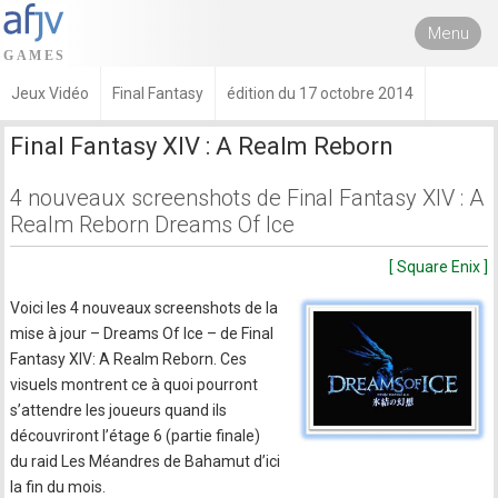
Menu
Jeux Vidéo
Final Fantasy
édition du 17 octobre 2014
Final Fantasy XIV : A Realm Reborn
4 nouveaux screenshots de Final Fantasy XIV : A
Realm Reborn Dreams Of Ice
[ Square Enix ]
Voici les 4 nouveaux screenshots de la
mise à jour – Dreams Of Ice – de Final
Fantasy XIV: A Realm Reborn. Ces
visuels montrent ce à quoi pourront
s’attendre les joueurs quand ils
découvriront l’étage 6 (partie finale)
du raid Les Méandres de Bahamut d’ici
la fin du mois.