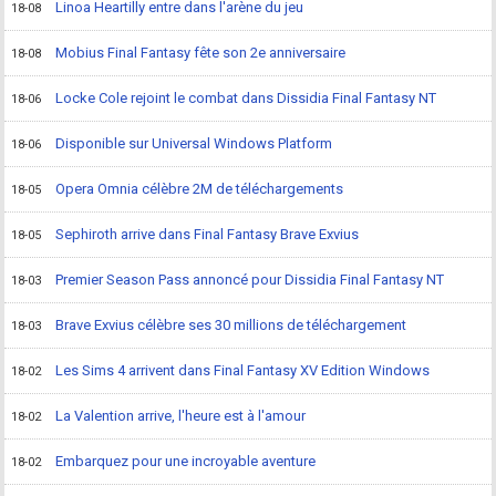
Linoa Heartilly entre dans l'arène du jeu
18-08
Mobius Final Fantasy fête son 2e anniversaire
18-08
Locke Cole rejoint le combat dans Dissidia Final Fantasy NT
18-06
Disponible sur Universal Windows Platform
18-06
Opera Omnia célèbre 2M de téléchargements
18-05
Sephiroth arrive dans Final Fantasy Brave Exvius
18-05
Premier Season Pass annoncé pour Dissidia Final Fantasy NT
18-03
Brave Exvius célèbre ses 30 millions de téléchargement
18-03
Les Sims 4 arrivent dans Final Fantasy XV Edition Windows
18-02
La Valention arrive, l'heure est à l'amour
18-02
Embarquez pour une incroyable aventure
18-02