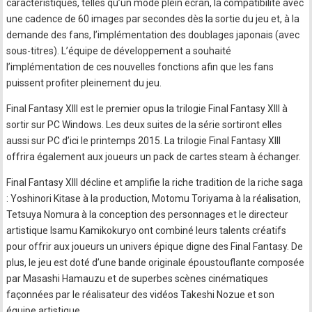
caractéristiques, telles qu’un mode plein écran, la compatibilité avec
une cadence de 60 images par secondes dès la sortie du jeu et, à la
demande des fans, l’implémentation des doublages japonais (avec
sous-titres). L’équipe de développement a souhaité
l’implémentation de ces nouvelles fonctions afin que les fans
puissent profiter pleinement du jeu.
Final Fantasy XIII est le premier opus la trilogie Final Fantasy XIII à
sortir sur PC Windows. Les deux suites de la série sortiront elles
aussi sur PC d’ici le printemps 2015. La trilogie Final Fantasy XIII
offrira également aux joueurs un pack de cartes steam à échanger.
Final Fantasy XIII décline et amplifie la riche tradition de la riche saga
: Yoshinori Kitase à la production, Motomu Toriyama à la réalisation,
Tetsuya Nomura à la conception des personnages et le directeur
artistique Isamu Kamikokuryo ont combiné leurs talents créatifs
pour offrir aux joueurs un univers épique digne des Final Fantasy. De
plus, le jeu est doté d’une bande originale époustouflante composée
par Masashi Hamauzu et de superbes scènes cinématiques
façonnées par le réalisateur des vidéos Takeshi Nozue et son
équipe artistique.