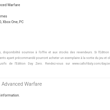
anced Warfare
ames
0, Xbox One, PC
e, disponibilité soumise à l’offre et aux stocks des revendeurs. Si l’Editio
lients ayant précommandé pourront acheter un exemplaire à la sortie du jeu et 
usifs de l’Edition Day Zero. Rendez-vous sur www.callofduty.com/dayz
y : Advanced Warfare
 information.