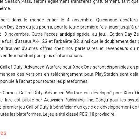
s le Season Pass, seront également transférés gratuitement, tant qu
 même.
 sort dans le monde entier le 4 novembre. Quiconque achètera
ion Day Zero du jeu pourra, pour la toute première fois, jouer jusqu’à un
ndi 3 novembre. Outre l’accès anticipé spécial au jeu, l’Edition Day 
e fusil d’assaut AK-12G et l’arbalète B2, ainsi que le doublement des 
 trouver d’autres offres chez nos partenaires et revendeurs du m
vendeur habituel pour plus d’informations.
 Call of Duty: Advanced Warfare pour Xbox One seront disponibles e
mmandes des versions en téléchargement pour PlayStation sont déjà
onible à l’achat pour toutes les plateformes.
r Games, Call of Duty: Advanced Warfare est développé pour Xbox O
e titre est publié par Activision Publishing, Inc. Conçu pour les sys
 premier jeu Call of Duty à bénéficier d’un cycle de développement de 
utes les plateformes. Le jeu a été classé PEGI 18 provisoire.
res