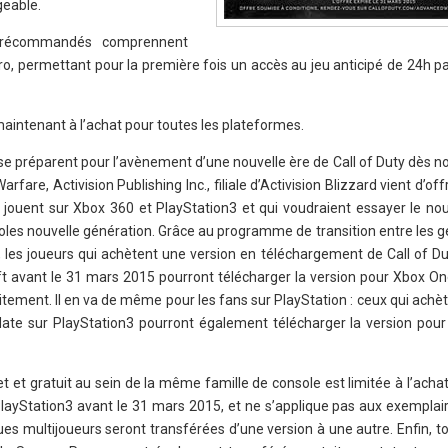
geable.
 précommandés comprennent
ro, permettant pour la première fois un accès au jeu anticipé de 24h pa
aintenant à l’achat pour toutes les plateformes.
 se préparent pour l’avènement d’une nouvelle ère de Call of Duty dès 
rfare, Activision Publishing Inc., filiale d’Activision Blizzard vient d’offr
i jouent sur Xbox 360 et PlayStation3 et qui voudraient essayer le no
s nouvelle génération. Grâce au programme de transition entre les g
n, les joueurs qui achètent une version en téléchargement de Call of D
 avant le 31 mars 2015 pourront télécharger la version pour Xbox On
itement. Il en va de même pour les fans sur PlayStation : ceux qui achèt
ate sur PlayStation3 pourront également télécharger la version pour
 et gratuit au sein de la même famille de console est limitée à l’acha
layStation3 avant le 31 mars 2015, et ne s’applique pas aux exemplai
iques multijoueurs seront transférées d’une version à une autre. Enfin, t