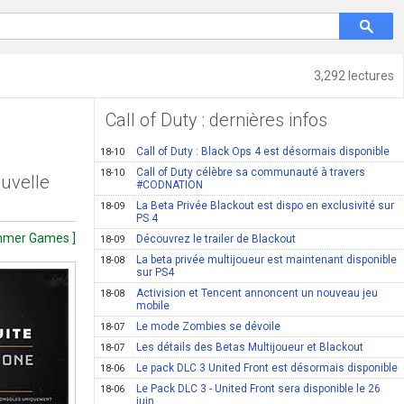
3,292 lectures
Call of Duty : dernières infos
Call of Duty : Black Ops 4 est désormais disponible
18-10
Call of Duty célèbre sa communauté à travers
18-10
ouvelle
#CODNATION
La Beta Privée Blackout est dispo en exclusivité sur
18-09
PS 4
ammer Games ]
Découvrez le trailer de Blackout
18-09
La beta privée multijoueur est maintenant disponible
18-08
sur PS4
Activision et Tencent annoncent un nouveau jeu
18-08
mobile
Le mode Zombies se dévoile
18-07
Les détails des Betas Multijoueur et Blackout
18-07
Le pack DLC 3 United Front est désormais disponible
18-06
Le Pack DLC 3 - United Front sera disponible le 26
18-06
juin