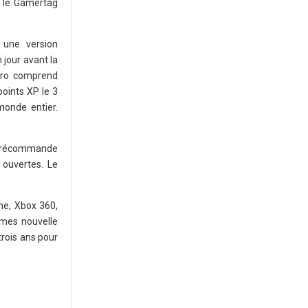
e le Gamertag
 une version
 jour avant la
Zero comprend
points XP le 3
onde entier.
n précommande
 ouvertes. Le
ne, Xbox 360,
tèmes nouvelle
trois ans pour