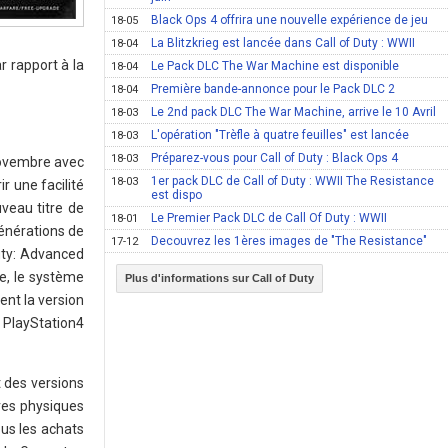
Black Ops 4 offrira une nouvelle expérience de jeu
18-05
La Blitzkrieg est lancée dans Call of Duty : WWII
18-04
r rapport à la
Le Pack DLC The War Machine est disponible
18-04
Première bande-annonce pour le Pack DLC 2
18-04
Le 2nd pack DLC The War Machine, arrive le 10 Avril
18-03
L'opération "Trèfle à quatre feuilles" est lancée
18-03
Préparez-vous pour Call of Duty : Black Ops 4
18-03
novembre avec
1er pack DLC de Call of Duty : WWII The Resistance
18-03
ir une facilité
est dispo
uveau titre de
Le Premier Pack DLC de Call Of Duty : WWII
18-01
énérations de
Decouvrez les 1ères images de "The Resistance"
17-12
uty: Advanced
e, le système
Plus d'informations sur Call of Duty
ent la version
 PlayStation4
t des versions
res physiques
ous les achats