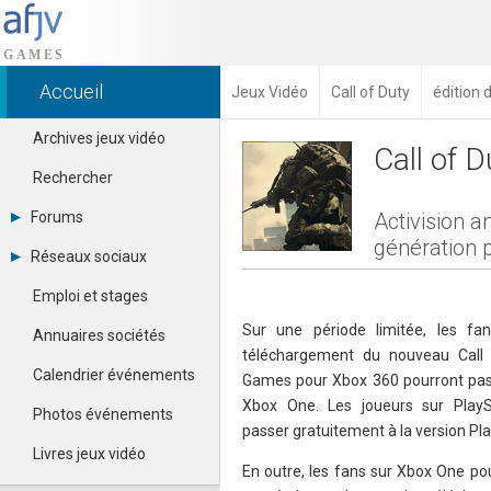
Accueil
Jeux Vidéo
Call of Duty
édition 
Archives jeux vidéo
Call of 
Rechercher
Forums
Activision a
génération 
Tous les forums
Réseaux sociaux
Créer un compte
Dailymotion
Se connecter
Emploi et stages
Facebook
Contacter un modérateur
Google+
Sur une période limitée, les fa
Annuaires sociétés
Instagram
téléchargement du nouveau Call
Pinterest
Calendrier événements
Games pour Xbox 360 pourront pass
Twitter
Xbox One. Les joueurs sur PlayS
Youtube
Photos événements
passer gratuitement à la version Pl
Livres jeux vidéo
En outre, les fans sur Xbox One p