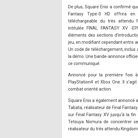
De plus, Square Enix a confirmé qu
Fantasy Type-0 HD offrira en
téléchargeable du très attendu 
intitulée FINAL FANTASY XV -EP
éléments des sections d’introducti
jeu, en modifiant cependant entre au
Un code de téléchargement, inclus 
la démo. Une bande-annonce officiel
ce communiqué.
Annoncé pour la première fois à
PlayStation4 et Xbox One. Il s’agi
combat orienté action.
Square Enix a également annoncé au
Tabata, réalisateur de Final Fantas
sur Final Fantasy XV jusqu’à la f
Tetsuya Nomura de concentrer ses
réalisateur du très attendu Kingdom H