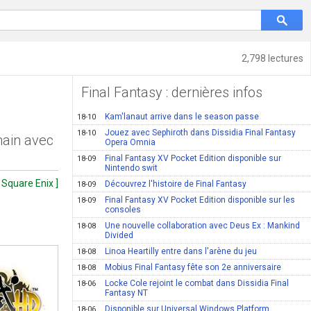
2,798 lectures
Final Fantasy : dernières infos
Kam'lanaut arrive dans le season passe
18-10
Jouez avec Sephiroth dans Dissidia Final Fantasy
18-10
hain avec
Opera Omnia
Final Fantasy XV Pocket Edition disponible sur
18-09
Nintendo swit
 Square Enix ]
Découvrez l'histoire de Final Fantasy
18-09
Final Fantasy XV Pocket Edition disponible sur les
18-09
consoles
Une nouvelle collaboration avec Deus Ex : Mankind
18-08
Divided
Linoa Heartilly entre dans l'arène du jeu
18-08
Mobius Final Fantasy fête son 2e anniversaire
18-08
Locke Cole rejoint le combat dans Dissidia Final
18-06
Fantasy NT
Disponible sur Universal Windows Platform
18-06