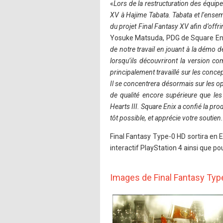
«
Lors de la restructuration des équip
XV à Hajime Tabata. Tabata et l’ensem
du projet Final Fantasy XV afin d’offri
Yosuke Matsuda, PDG de Square Enix
de notre travail en jouant à la démo 
lorsqu’ils découvriront la version co
principalement travaillé sur les conce
Il se concentrera désormais sur les op
de qualité encore supérieure que le
Hearts III. Square Enix a confié la pro
tôt possible, et apprécie votre soutien.
Final Fantasy Type-0 HD sortira en 
interactif PlayStation 4 ainsi que p
Images de Final Fantasy Typ