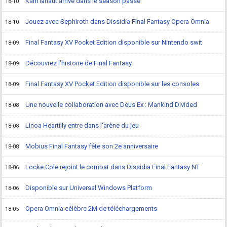
Kam'lanaut arrive dans le season passe
18-10
Jouez avec Sephiroth dans Dissidia Final Fantasy Opera Omnia
18-10
Final Fantasy XV Pocket Edition disponible sur Nintendo swit
18-09
Découvrez l'histoire de Final Fantasy
18-09
Final Fantasy XV Pocket Edition disponible sur les consoles
18-09
Une nouvelle collaboration avec Deus Ex : Mankind Divided
18-08
Linoa Heartilly entre dans l'arène du jeu
18-08
Mobius Final Fantasy fête son 2e anniversaire
18-08
Locke Cole rejoint le combat dans Dissidia Final Fantasy NT
18-06
Disponible sur Universal Windows Platform
18-06
Opera Omnia célèbre 2M de téléchargements
18-05