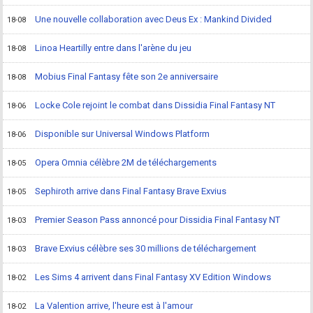
Une nouvelle collaboration avec Deus Ex : Mankind Divided
18-08
Linoa Heartilly entre dans l'arène du jeu
18-08
Mobius Final Fantasy fête son 2e anniversaire
18-08
Locke Cole rejoint le combat dans Dissidia Final Fantasy NT
18-06
Disponible sur Universal Windows Platform
18-06
Opera Omnia célèbre 2M de téléchargements
18-05
Sephiroth arrive dans Final Fantasy Brave Exvius
18-05
Premier Season Pass annoncé pour Dissidia Final Fantasy NT
18-03
Brave Exvius célèbre ses 30 millions de téléchargement
18-03
Les Sims 4 arrivent dans Final Fantasy XV Edition Windows
18-02
La Valention arrive, l'heure est à l'amour
18-02