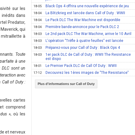
Black Ops 4 offrira une nouvelle expérience de jeu
18-05
ivité sur les
La Blitzkrieg est lancée dans Call of Duty : WWII
18-04
 inédits dans
Le Pack DLC The War Machine est disponible
18-04
rtel Predator,
Première bande-annonce pour le Pack DLC 2
18-04
 Maverick, qui
Le 2nd pack DLC The War Machine, arrive le 10 Avril
18-03
mitraillette à
L'opération "Trèfle à quatre feuilles" est lancée
18-03
Préparez-vous pour Call of Duty : Black Ops 4
18-03
onnants. Toute
1er pack DLC de Call of Duty : WWII The Resistance
18-03
est dispo
parfaite à une
Le Premier Pack DLC de Call Of Duty : WWII
18-01
s DLC sont un
Decouvrez les 1ères images de "The Resistance"
17-12
nteraction avec
Call of Duty :
Plus d'informations sur Call of Duty
velles cartes
 et comprend
odus »
, où les
ide et nerveux