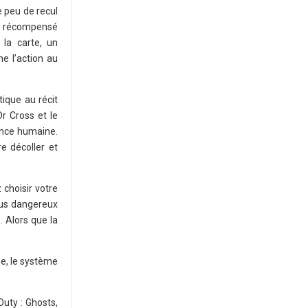
 peu de recul
tre récompensé
 la carte, un
e l’action au
ique au récit
r Cross et le
tance humaine.
e décoller et
 choisir votre
lus dangereux
. Alors que la
ne, le système
Duty : Ghosts,