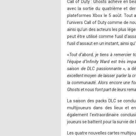
Call of Duty : Ghosts achève en be
avec la sortie du quatrième et der
plateformes Xbox le 5 août. Tout a
l’univers Call of Duty comme de nou
ainsi qu’un des acteurs les plus lé
peut être utilisé comme fusil d’assa
fusil d’assaut en un instant, ainsi q
«
Tout d’abord, je tiens à remercier
l’équipe d’Infinity Ward est très im
saison de DLC passionnante »
, a d
excellent moyen de laisser parler la cr
la communauté. Alors encore une fois
Ghosts et nous font part de leurs rema
La saison des packs DLC se conclue
multijoueurs dans des lieux et e
également l’extraordinaire conclusi
joueurs se battent pour la survie de
Les quatre nouvelles cartes multijo