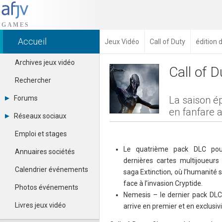
Accueil
Jeux Vidéo
Call of Duty
édition 
Archives jeux vidéo
Call of 
Rechercher
Forums
La saison é
en fanfare 
Tous les forums
Réseaux sociaux
Créer un compte
Dailymotion
Se connecter
Emploi et stages
Facebook
Contacter un modérateur
Google+
Le quatrième pack DLC pou
Annuaires sociétés
Instagram
dernières cartes multijoueurs 
Pinterest
Calendrier événements
saga Extinction, où l’humanité s
Twitter
face à l’invasion Cryptide.
Youtube
Photos événements
Nemesis – le dernier pack DLC 
Livres jeux vidéo
arrive en premier et en exclusiv