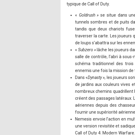
typique de Call of Duty.
«
Goldrush »
se situe dans un
tunnels sombres et de puits d
tandis que deux chariots fus
traverser la carte. Les joueurs
de loups s’abattra sur les enne
«
Subzero »
lâche les joueurs d
salle de contrôle, l’abri à sou
schéma traditionnel des trois
ennemis une fois la mission de 
Dans «
Dynasty »
, les joueurs s
de jardins aux couleurs vives e
nombreux chemins quadrillent le
créent des passages latéraux. 
aériennes depuis des chasseurs
fournir une supériorité aérienn
Nemesis envoie l’action en mul
une version revisitée et sadique 
Call of Duty 4: Modern Warfare.