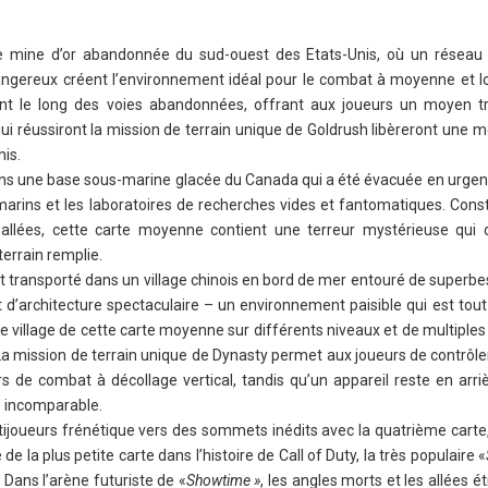
e mine d’or abandonnée du sud-ouest des Etats-Unis, où un réseau
angereux créent l’environnement idéal pour le combat à moyenne et l
ent le long des voies abandonnées, offrant aux joueurs un moyen t
 qui réussiront la mission de terrain unique de Goldrush libèreront une 
mis.
ans une base sous-marine glacée du Canada qui a été évacuée en urgence
s-marins et les laboratoires de recherches vides et fantomatiques. Const
 allées, cette carte moyenne contient une terreur mystérieuse qui
terrain remplie.
ont transporté dans un village chinois en bord de mer entouré de super
t d’architecture spectaculaire – un environnement paisible qui est tou
 village de cette carte moyenne sur différents niveaux et de multiples
La mission de terrain unique de Dynasty permet aux joueurs de contrôle
 de combat à décollage vertical, tandis qu’un appareil reste en arri
e incomparable.
tijoueurs frénétique vers des sommets inédits avec la quatrième carte,
de la plus petite carte dans l’histoire de Call of Duty, la très populaire «
 Dans l’arène futuriste de «
Showtime »
, les angles morts et les allées é