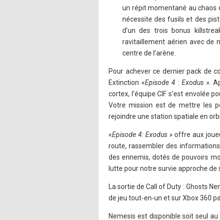
un répit momentané au chaos du
nécessite des fusils et des pis
d’un des trois bonus killstre
ravitaillement aérien avec de
centre de l’arène.
Pour achever ce dernier pack de co
Extinction «
Episode 4 : Exodus »
. A
cortex, l’équipe CIF s’est envolée 
Votre mission est de mettre les pe
rejoindre une station spatiale en orb
«
Episode 4: Exodus »
offre aux joueu
route, rassembler des informations
des ennemis, dotés de pouvoirs mort
lutte pour notre survie approche de
La sortie de Call of Duty : Ghosts N
de jeu tout-en-un et sur Xbox 360 pa
Nemesis est disponible soit seul au