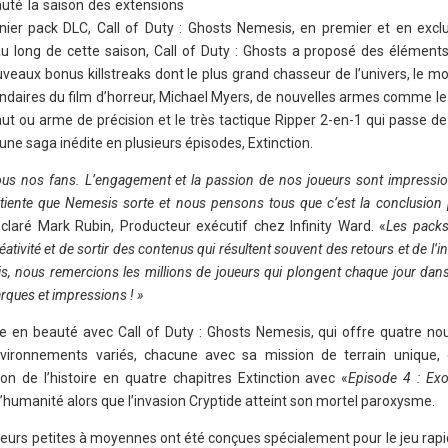
auté la saison des extensions
nier pack DLC, Call of Duty : Ghosts Nemesis, en premier et en exclus
u long de cette saison, Call of Duty : Ghosts a proposé des éléments
veaux bonus killstreaks dont le plus grand chasseur de l’univers, le mo
gendaires du film d’horreur, Michael Myers, de nouvelles armes comme le
ut ou arme de précision et le très tactique Ripper 2-en-1 qui passe de 
u’une saga inédite en plusieurs épisodes, Extinction.
 tous nos fans. L’engagement et la passion de nos joueurs sont impressi
patiente que Nemesis sorte et nous pensons tous que c’est la conclusion 
éclaré Mark Rubin, Producteur exécutif chez Infinity Ward. «
Les pack
éativité et de sortir des contenus qui résultent souvent des retours et de l’i
, nous remercions les millions de joueurs qui plongent chaque jour dans 
rques et impressions ! »
 en beauté avec Call of Duty : Ghosts Nemesis, qui offre quatre nou
nvironnements variés, chacune avec sa mission de terrain unique,
on de l’histoire en quatre chapitres Extinction avec «
Episode 4 : Ex
 l’humanité alors que l’invasion Cryptide atteint son mortel paroxysme.
ueurs petites à moyennes ont été conçues spécialement pour le jeu rap