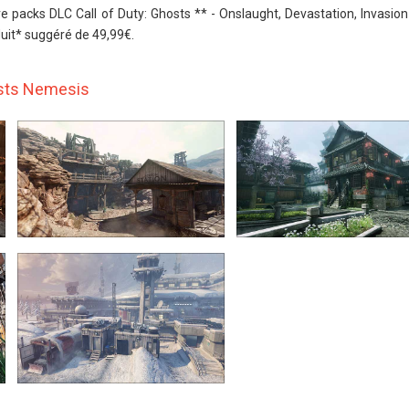
re packs DLC Call of Duty: Ghosts ** - Onslaught, Devastation, Invasio
duit* suggéré de 49,99€.
osts Nemesis