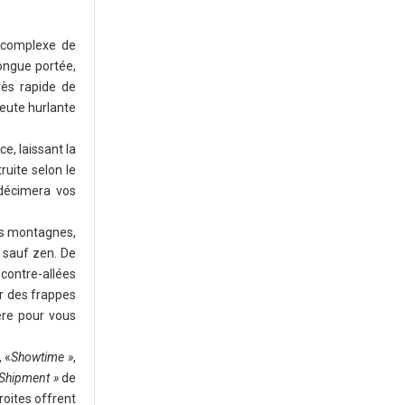
 complexe de
ongue portée,
rès rapide de
meute hurlante
, laissant la
ruite selon le
 décimera vos
bes montagnes,
t sauf zen. De
 contre-allées
r des frappes
ère pour vous
 «
Showtime »
,
Shipment »
de
troites offrent