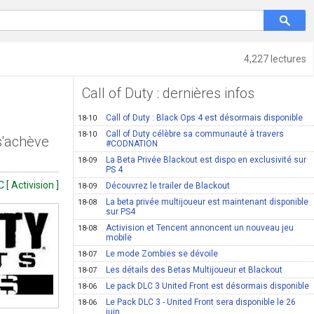
4,227 lectures
Call of Duty : dernières infos
Call of Duty : Black Ops 4 est désormais disponible
18-10
Call of Duty célèbre sa communauté à travers
18-10
s'achève
#CODNATION
La Beta Privée Blackout est dispo en exclusivité sur
18-09
PS 4
[ Activision ]
Découvrez le trailer de Blackout
18-09
La beta privée multijoueur est maintenant disponible
18-08
sur PS4
Activision et Tencent annoncent un nouveau jeu
18-08
mobile
Le mode Zombies se dévoile
18-07
Les détails des Betas Multijoueur et Blackout
18-07
Le pack DLC 3 United Front est désormais disponible
18-06
Le Pack DLC 3 - United Front sera disponible le 26
18-06
juin