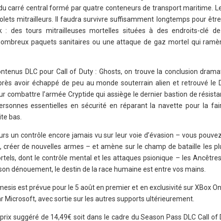
 carré central formé par quatre conteneurs de transport maritime. Le
tolets mitrailleurs. Il faudra survivre suffisamment longtemps pour ê
ak : des tours mitrailleuses mortelles situées à des endroits-clé de
 nombreux paquets sanitaires ou une attaque de gaz mortel qui ramèn
ntenus DLC pour Call of Duty : Ghosts, on trouve la conclusion dramat
près avoir échappé de peu au monde souterrain alien et retrouvé le D
pour combattre l’armée Cryptide qui assiège le dernier bastion de résis
rsonnes essentielles en sécurité en réparant la navette pour la fair
ite bas.
rs un contrôle encore jamais vu sur leur voie d’évasion – vous pouvez
, créer de nouvelles armes – et amène sur le champ de bataille les p
els, dont le contrôle mental et les attaques psionique – les Ancêtres
 son dénouement, le destin de la race humaine est entre vos mains.
emesis est prévue pour le 5 août en premier et en exclusivité sur XBox O
r Microsoft, avec sortie sur les autres supports ultérieurement.
 prix suggéré de 14,49€ soit dans le cadre du Season Pass DLC Call of 