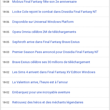
Mobius Final Fantasy fête son 2e anniversaire
18-08
Locke Cole rejoint le combat dans Dissidia Final Fantasy NT
18-06
Disponible sur Universal Windows Platform
18-06
Opera Omnia célèbre 2M de téléchargements
18-05
Sephiroth arrive dans Final Fantasy Brave Exvius
18-05
Premier Season Pass annoncé pour Dissidia Final Fantasy NT
18-03
Brave Exvius célèbre ses 30 millions de téléchargement
18-03
Les Sims 4 arrivent dans Final Fantasy XV Edition Windows
18-02
La Valention arrive, l'heure est à l'amour
18-02
Embarquez pour une incroyable aventure
18-02
Retrouvez des héros et des méchants légendaires
18-02