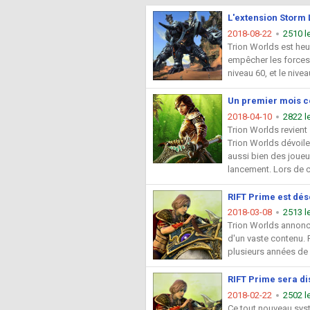
L'extension Storm 
2018-08-22
2510 l
Trion Worlds est heu
empêcher les forces m
niveau 60, et le nive
Un premier mois c
2018-04-10
2822 l
Trion Worlds revient
Trion Worlds dévoile 
aussi bien des joueur
lancement. Lors de c
RIFT Prime est dé
2018-03-08
2513 l
Trion Worlds annonce
d'un vaste contenu. R
plusieurs années de c
RIFT Prime sera di
2018-02-22
2502 l
Ce tout nouveau sys