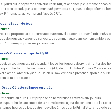
 aujourd'hui le septième anniversaire de Rift, et annonce par la même occasio
rix, très attendu par la communauté, permettra aux joueurs de profiter de be
 Primonaute, qui comprend l'accès à Rift...
ouvelle façon de jouer
ectures
reux de proposer aux joueurs une toute nouvelle façon de jouer à Rift ! Prévu p
ropos de nouveaux types de serveurs. La communauté dans son ensemble a é
déo. Rift Prime propose aux joueurs une...
rucia's Claw sera dispo le 25/10
ectures
troduit un tout nouveau raid pendant lequel les joueurs devront affronter des 
aujourd'hui la prochaine mise à jour (4.3) de Rift. Intitulée Crucia's Claw, cet
velle âme : l'Archer Mystique. Crucia's Claw est dès à présent disponible sur le 
premier raid de classe...
ur Orage Céleste se lance en vidéo
ectures
 Rift débute aujourd'hui et propose de nombreuses activités aux joueurs
 aujourd'hui le lancement de la nouvelle mise à jour de contenu pour l'extensio
taines heures de jeu, quatre nouvelles âmes pour le Primaliste, la nouvelle zon