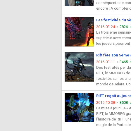
conséquente de cont
encore ! A compter d’
Les festivités du 
2016-03-24
2826 l
La troisième semaine
supérieur avec enco
les joueurs pourront
Rift fête son 5ème
2016-03-11
3465 l
Des festivités penda
RIFT, le MMORPG de T
festivités sur les c
monde de Telara. Com
RIFT reçoit aujour
2015-10-08
3508 l
La mise à jour 3.4 «
RIFT, le MMORPG grat
l’histoire de RIFT, u
magie de la Porte de l