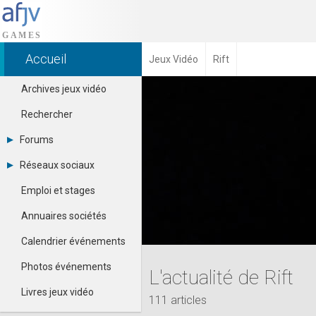
Accueil
Jeux Vidéo
Rift
Archives jeux vidéo
Rechercher
Forums
Tous les forums
Réseaux sociaux
-
Dailymotion
-
Emploi et stages
Facebook
Contacter un modérateur
Google+
Annuaires sociétés
Instagram
Pinterest
Calendrier événements
Twitter
Youtube
Photos événements
L'actualité de Rift
Livres jeux vidéo
111 articles