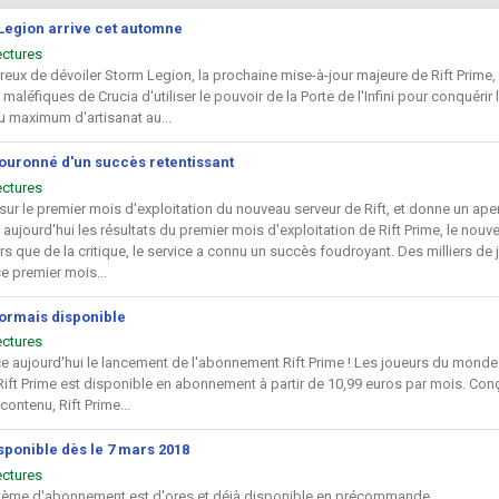
Legion arrive cet automne
ectures
reux de dévoiler Storm Legion, la prochaine mise-à-jour majeure de Rift Prime
aléfiques de Crucia d'utiliser le pouvoir de la Porte de l'Infini pour conquéri
au maximum d'artisanat au...
ouronné d'un succès retentissant
ectures
 sur le premier mois d'exploitation du nouveau serveur de Rift, et donne un ape
aujourd'hui les résultats du premier mois d'exploitation de Rift Prime, le nouv
s que de la critique, le service a connu un succès foudroyant. Des milliers de jo
e premier mois...
sormais disponible
ectures
 aujourd'hui le lancement de l'abonnement Rift Prime ! Les joueurs du monde 
ift Prime est disponible en abonnement à partir de 10,99 euros par mois. Conçu 
ontenu, Rift Prime...
sponible dès le 7 mars 2018
ectures
tème d'abonnement est d'ores et déjà disponible en précommande