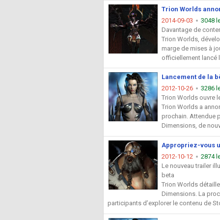
Trion Worlds annon
2014-09-03
3048 l
Davantage de conten
Trion Worlds, dévelo
marge de mises à jou
officiellement lancé 
Lancement de la b
2012-10-26
3286 l
Trion Worlds ouvre l
Trion Worlds a annon
prochain. Attendue po
Dimensions, de nouve
Appropriez-vous un
2012-10-12
2874 l
Le nouveau trailer il
beta
Trion Worlds détaill
Dimensions. La proch
participants d’explorer le contenu de St