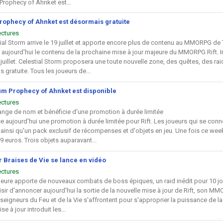
 Prophecy of Ahnket est...
 Prophecy of Ahnket est désormais gratuite
ectures
tial Storm arrive le 19 juillet et apporte encore plus de contenu au MMORPG de
aujourd'hui le contenu de la prochaine mise à jour majeure du MMORPG Rift. Inti
juillet. Celestial Storm proposera une toute nouvelle zone, des quêtes, des raid
 gratuite. Tous les joueurs de...
um Prophecy of Ahnket est disponible
ectures
ange de nom et bénéficie d'une promotion à durée limitée
 aujourd'hui une promotion à durée limitée pour Rift. Les joueurs qui se conn
ainsi qu'un pack exclusif de récompenses et d'objets en jeu. Une fois ce we
9 euros. Trois objets auparavant...
ur Braises de Vie se lance en vidéo
ectures
jeure apporte de nouveaux combats de boss épiques, un raid inédit pour 10 jo
isir d'annoncer aujourd'hui la sortie de la nouvelle mise à jour de Rift, son MM
 seigneurs du Feu et de la Vie s'affrontent pour s'approprier la puissance de 
se à jour introduit les...