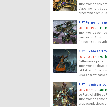
Trion Worlds célèbre
d'abonnement à bas p
précommander le Pack
RIFT Prime : une n
2018-01-19
3118 l
Trion Worlds est heu
joueurs de Rift à p
l'industrie du jeu vi
RIFT : la MAJ 4.3 C
2017-10-04
3562 l
Cette mise à jour in
Trion Worlds dévoile 
raid ainsi qu'une nou
Crucia's Claw est le 
RIFT : la mise à jo
2017-07-21
3401 l
Le Festival d'Eté de
Trion Worlds annonce
propose plusieurs cen