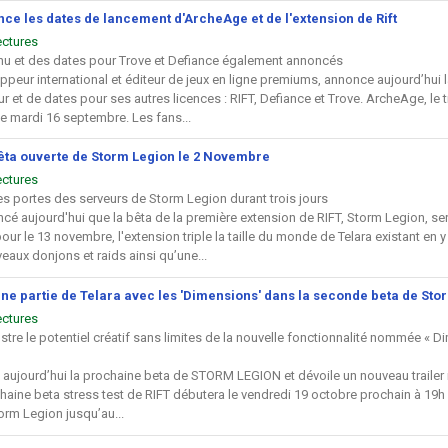
ce les dates de lancement d'ArcheAge et de l'extension de Rift
ectures
u et des dates pour Trove et Defiance également annoncés
ppeur international et éditeur de jeux en ligne premiums, annonce aujourd’hu
r et de dates pour ses autres licences : RIFT, Defiance et Trove. ArcheAge, l
le mardi 16 septembre. Les fans...
êta ouverte de Storm Legion le 2 Novembre
ectures
es portes des serveurs de Storm Legion durant trois jours
cé aujourd'hui que la bêta de la première extension de RIFT, Storm Legion, se
ur le 13 novembre, l'extension triple la taille du monde de Telara existant en 
aux donjons et raids ainsi qu’une...
e partie de Telara avec les 'Dimensions' dans la seconde beta de Sto
ectures
lustre le potentiel créatif sans limites de la nouvelle fonctionnalité nommée « 
e aujourd’hui la prochaine beta de STORM LEGION et dévoile un nouveau trailer 
aine beta stress test de RIFT débutera le vendredi 19 octobre prochain à 19h e
orm Legion jusqu’au...