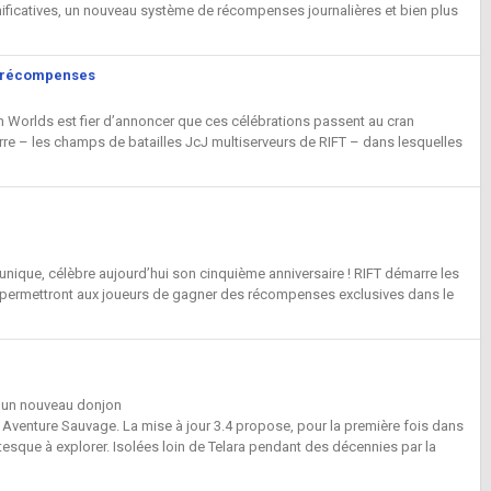
ficatives, un nouveau système de récompenses journalières et bien plus
es récompenses
n Worlds est fier d’annoncer que ces célébrations passent au cran
 – les champs de batailles JcJ multiserveurs de RIFT – dans lesquelles
ique, célèbre aujourd’hui son cinquième anniversaire ! RIFT démarre les
i permettront aux joueurs de gagner des récompenses exclusives dans le
qu'un nouveau donjon
ée Aventure Sauvage. La mise à jour 3.4 propose, pour la première fois dans
antesque à explorer. Isolées loin de Telara pendant des décennies par la