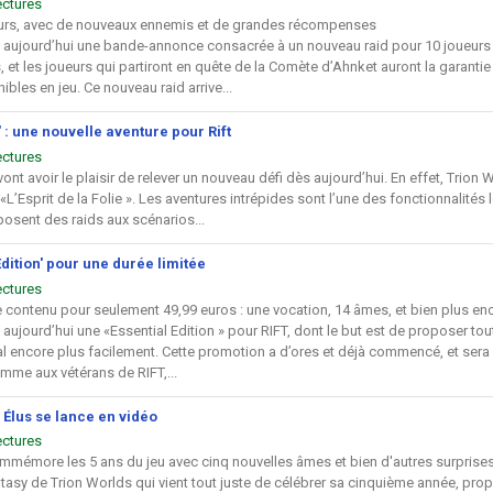
ectures
eurs, avec de nouveaux ennemis et de grandes récompenses
e aujourd’hui une bande-annonce consacrée à un nouveau raid pour 10 joueurs
 et les joueurs qui partiront en quête de la Comète d’Ahnket auront la garanti
les en jeu. Ce nouveau raid arrive...
e' : une nouvelle aventure pour Rift
ectures
ont avoir le plaisir de relever un nouveau défi dès aujourd’hui. En effet, Trion
’Esprit de la Folie ». Les aventures intrépides sont l’une des fonctionnalités l
osent des raids aux scénarios...
 Edition' pour une durée limitée
ectures
 contenu pour seulement 49,99 euros : une vocation, 14 âmes, et bien plus en
aujourd’hui une «Essential Edition » pour RIFT, dont le but est de proposer tou
l encore plus facilement. Cette promotion a d’ores et déjà commencé, et sera cl
mme aux vétérans de RIFT,...
 Élus se lance en vidéo
ectures
ommémore les 5 ans du jeu avec cinq nouvelles âmes et bien d'autres surprise
asy de Trion Worlds qui vient tout juste de célébrer sa cinquième année, prop