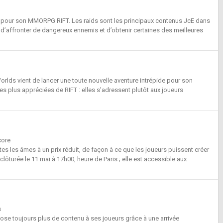
 pour son MMORPG RIFT. Les raids sont les principaux contenus JcE dans
e d’affronter de dangereux ennemis et d’obtenir certaines des meilleures
 Worlds vient de lancer une toute nouvelle aventure intrépide pour son
es plus appréciées de RIFT : elles s’adressent plutôt aux joueurs
core
tes les âmes à un prix réduit, de façon à ce que les joueurs puissent créer
ôturée le 11 mai à 17h00, heure de Paris ; elle est accessible aux
s
ose toujours plus de contenu à ses joueurs grâce à une arrivée