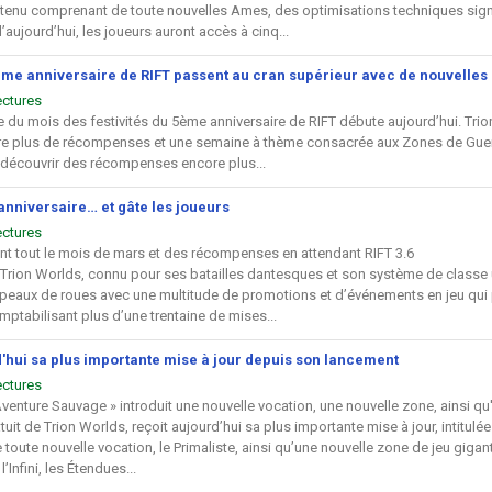
enu comprenant de toute nouvelles Ames, des optimisations techniques signi
aujourd’hui, les joueurs auront accès à cinq...
5ème anniversaire de RIFT passent au cran supérieur avec de nouvell
ectures
 du mois des festivités du 5ème anniversaire de RIFT débute aujourd’hui. Trio
re plus de récompenses et une semaine à thème consacrée aux Zones de Guerre
 découvrir des récompenses encore plus...
 anniversaire… et gâte les joueurs
ectures
nt tout le mois de mars et des récompenses en attendant RIFT 3.6
rion Worlds, connu pour ses batailles dantesques et son système de classe un
hapeaux de roues avec une multitude de promotions et d’événements en jeu qu
ptabilisant plus d’une trentaine de mises...
d'hui sa plus importante mise à jour depuis son lancement
ectures
 Aventure Sauvage » introduit une nouvelle vocation, une nouvelle zone, ainsi 
uit de Trion Worlds, reçoit aujourd’hui sa plus importante mise à jour, intitul
ne toute nouvelle vocation, le Primaliste, ainsi qu’une nouvelle zone de jeu gig
’Infini, les Étendues...