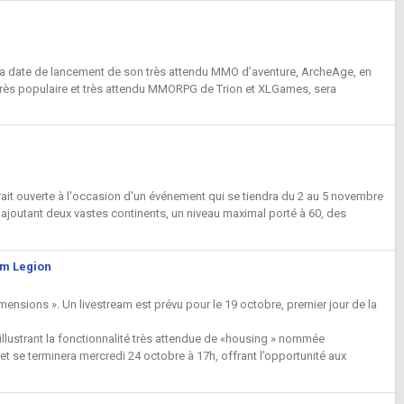
i la date de lancement de son très attendu MMO d’aventure, ArcheAge, en
e très populaire et très attendu MMORPG de Trion et XLGames, sera
rait ouverte à l'occasion d'un événement qui se tiendra du 2 au 5 novembre
y ajoutant deux vastes continents, un niveau maximal porté à 60, des
rm Legion
Dimensions ». Un livestream est prévu pour le 19 octobre, premier jour de la
illustrant la fonctionnalité très attendue de «housing » nommée
t se terminera mercredi 24 octobre à 17h, offrant l’opportunité aux