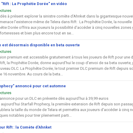
"Rift : La Prophétie Dorée" en vidéo
ectures
dès à présent explorer la sinistre comète d'Ahnket dans la gigantesque nouve
menace l'existence même de Telera dans Rift : La Prophétie Dorée, la nouvel
hétie Dorée offrira aux joueurs la possibilité d'accéder à cinq nouvelles zones
orteresses et bien plus encore tout en se...
 est désormais disponible en beta ouverte
ectures
sion premium est accessible gratuitement à tous les joueurs de Rift pour une d
ift, la Prophétie Dorée, donne aujourd'hui le coup d'envoi de sa beta ouverte,
veau DLC. La Prophétie Dorée, le tout premier DLC premium de Rift depuis son
e le 16 novembre. Au cours de la beta...
 Prophecy" annoncé pour cet automne
ectures
annonce pour un DLC en prévente dès aujourd'hui à 39,99 euros
 aujourd'hui Starfall Prophecy, la première extension de Rift depuis son pas
ublera la taille du monde de Telara et permettra aux joueurs d'accéder à cinq
ues notables pour tirer pleinement parti...
ur Rift : la Comète d'Ahnket