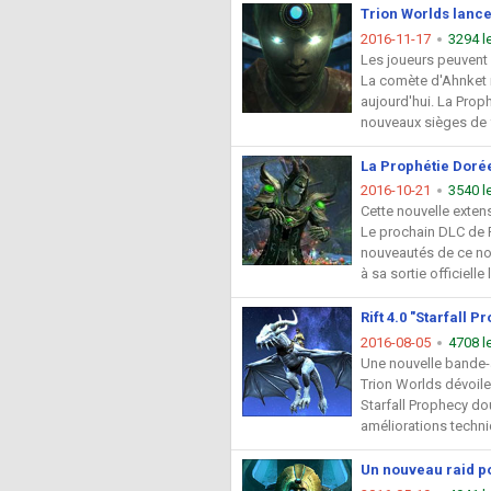
Trion Worlds lance 
2016-11-17
3294 l
Les joueurs peuvent 
La comète d'Ahnket 
aujourd'hui. La Prop
nouveaux sièges de f
La Prophétie Dorée
2016-10-21
3540 l
Cette nouvelle exten
Le prochain DLC de R
nouveautés de ce nou
à sa sortie officiell
Rift 4.0 "Starfall
2016-08-05
4708 l
Une nouvelle bande-
Trion Worlds dévoile
Starfall Prophecy do
améliorations techniq
Un nouveau raid po