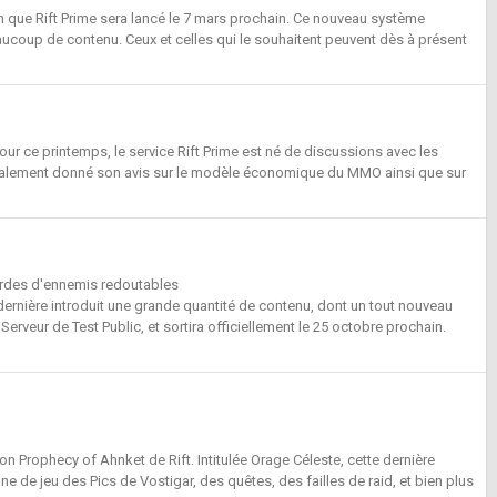
n que Rift Prime sera lancé le 7 mars prochain. Ce nouveau système
aucoup de contenu. Ceux et celles qui le souhaitent peuvent dès à présent
our ce printemps, le service Rift Prime est né de discussions avec les
galement donné son avis sur le modèle économique du MMO ainsi que sur
hordes d'ennemis redoutables
te dernière introduit une grande quantité de contenu, dont un tout nouveau
Serveur de Test Public, et sortira officiellement le 25 octobre prochain.
n Prophecy of Ahnket de Rift. Intitulée Orage Céleste, cette dernière
e de jeu des Pics de Vostigar, des quêtes, des failles de raid, et bien plus