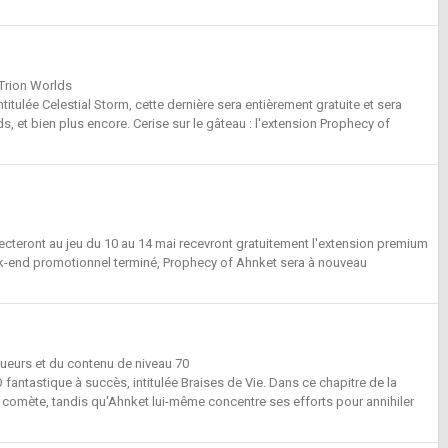
 Trion Worlds
tulée Celestial Storm, cette dernière sera entièrement gratuite et sera
s, et bien plus encore. Cerise sur le gâteau : l'extension Prophecy of
ecteront au jeu du 10 au 14 mai recevront gratuitement l'extension premium
ek-end promotionnel terminé, Prophecy of Ahnket sera à nouveau
ueurs et du contenu de niveau 70
O fantastique à succès, intitulée Braises de Vie. Dans ce chapitre de la
la comète, tandis qu'Ahnket lui-même concentre ses efforts pour annihiler