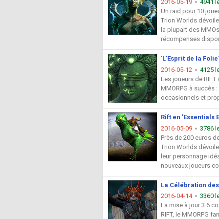
2016-05-19
4941 l
Un raid pour 10 jou
Trion Worlds dévoil
la plupart des MMOs,
récompenses disponib
'L'Esprit de la Foli
2016-05-12
4125 l
Les joueurs de RIFT v
MMORPG à succès : «L
occasionnels et prop
Rift en 'Essentials
2016-05-09
3786 l
Près de 200 euros de
Trion Worlds dévoile 
leur personnage idéa
nouveaux joueurs co
La Célébration des
2016-04-14
3360 l
La mise à jour 3.6 c
RIFT, le MMORPG fant