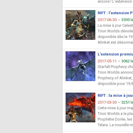
encore ! L'extension
RIFT : l'extension
2017-06-30
3595 l
La mise à jour Celes
Trion Worlds dévoile 
disponible dès le 19 
Ahnket est désormais
L'extension premi
2017-05-11
3062 l
Starfall Prophecy ch
Trion Worlds annonce
Prophecy of Ahnket, 
disponible pour 19,9
RIFT : la mise à jo
2017-03-30
3251 l
Cette mise à jour ma
Trion Worlds a le pla
Prophétie Dorée, les
Telara. La nouvelle mi