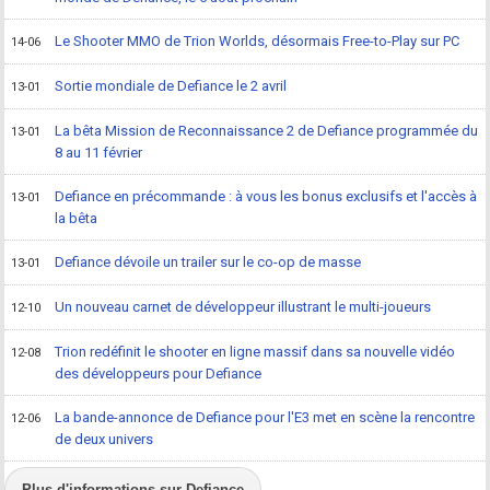
Le Shooter MMO de Trion Worlds, désormais Free-to-Play sur PC
14-06
Sortie mondiale de Defiance le 2 avril
13-01
La bêta Mission de Reconnaissance 2 de Defiance programmée du
13-01
8 au 11 février
Defiance en précommande : à vous les bonus exclusifs et l'accès à
13-01
la bêta
Defiance dévoile un trailer sur le co-op de masse
13-01
Un nouveau carnet de développeur illustrant le multi-joueurs
12-10
Trion redéfinit le shooter en ligne massif dans sa nouvelle vidéo
12-08
des développeurs pour Defiance
La bande-annonce de Defiance pour l'E3 met en scène la rencontre
12-06
de deux univers
Plus d'informations sur Defiance