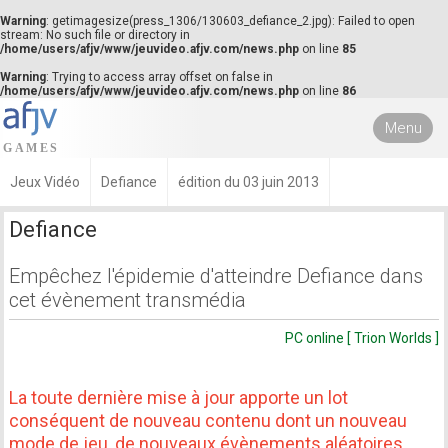
Warning
: getimagesize(press_1306/130603_defiance_2.jpg): Failed to open
stream: No such file or directory in
/home/users/afjv/www/jeuvideo.afjv.com/news.php
on line
85
Warning
: Trying to access array offset on false in
/home/users/afjv/www/jeuvideo.afjv.com/news.php
on line
86
Menu
Jeux Vidéo
Defiance
édition du 03 juin 2013
Defiance
Empêchez l'épidemie d'atteindre Defiance dans
cet évènement transmédia
PC online [ Trion Worlds ]
La toute dernière mise à jour apporte un lot
conséquent de nouveau contenu dont un nouveau
mode de jeu, de nouveaux évènements aléatoires,