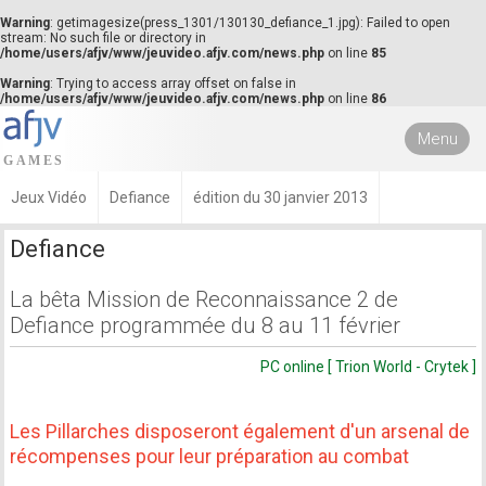
Warning
: getimagesize(press_1301/130130_defiance_1.jpg): Failed to open
stream: No such file or directory in
/home/users/afjv/www/jeuvideo.afjv.com/news.php
on line
85
Warning
: Trying to access array offset on false in
/home/users/afjv/www/jeuvideo.afjv.com/news.php
on line
86
Menu
Jeux Vidéo
Defiance
édition du 30 janvier 2013
Defiance
La bêta Mission de Reconnaissance 2 de
Defiance programmée du 8 au 11 février
PC online [ Trion World - Crytek ]
Les Pillarches disposeront également d'un arsenal de
récompenses pour leur préparation au combat