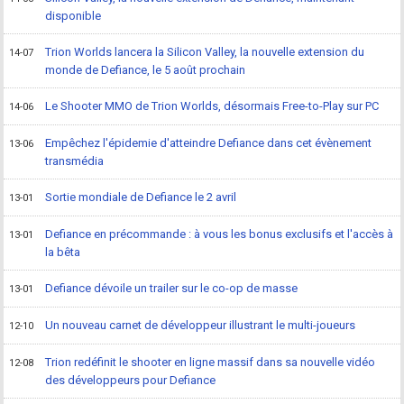
disponible
Trion Worlds lancera la Silicon Valley, la nouvelle extension du
14-07
monde de Defiance, le 5 août prochain
Le Shooter MMO de Trion Worlds, désormais Free-to-Play sur PC
14-06
Empêchez l'épidemie d'atteindre Defiance dans cet évènement
13-06
transmédia
Sortie mondiale de Defiance le 2 avril
13-01
Defiance en précommande : à vous les bonus exclusifs et l'accès à
13-01
la bêta
Defiance dévoile un trailer sur le co-op de masse
13-01
Un nouveau carnet de développeur illustrant le multi-joueurs
12-10
Trion redéfinit le shooter en ligne massif dans sa nouvelle vidéo
12-08
des développeurs pour Defiance