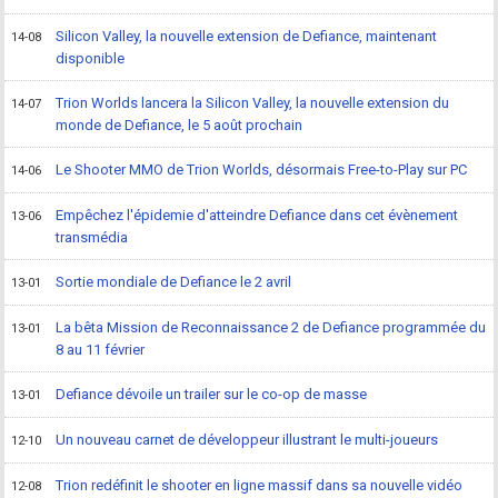
Silicon Valley, la nouvelle extension de Defiance, maintenant
14-08
disponible
Trion Worlds lancera la Silicon Valley, la nouvelle extension du
14-07
monde de Defiance, le 5 août prochain
Le Shooter MMO de Trion Worlds, désormais Free-to-Play sur PC
14-06
Empêchez l'épidemie d'atteindre Defiance dans cet évènement
13-06
transmédia
Sortie mondiale de Defiance le 2 avril
13-01
La bêta Mission de Reconnaissance 2 de Defiance programmée du
13-01
8 au 11 février
Defiance dévoile un trailer sur le co-op de masse
13-01
Un nouveau carnet de développeur illustrant le multi-joueurs
12-10
Trion redéfinit le shooter en ligne massif dans sa nouvelle vidéo
12-08