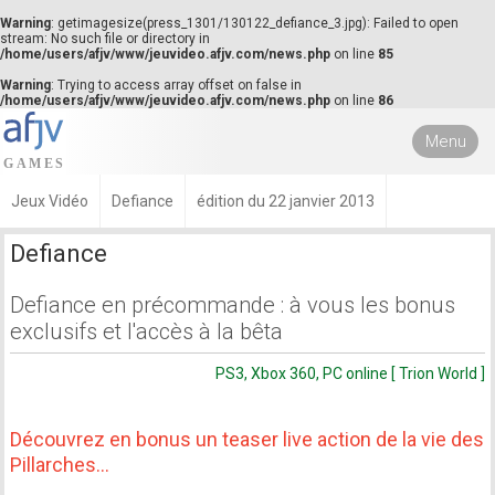
Warning
: getimagesize(press_1301/130122_defiance_3.jpg): Failed to open
stream: No such file or directory in
/home/users/afjv/www/jeuvideo.afjv.com/news.php
on line
85
Warning
: Trying to access array offset on false in
/home/users/afjv/www/jeuvideo.afjv.com/news.php
on line
86
Menu
Jeux Vidéo
Defiance
édition du 22 janvier 2013
Defiance
Defiance en précommande : à vous les bonus
exclusifs et l'accès à la bêta
PS3, Xbox 360, PC online [ Trion World ]
Découvrez en bonus un teaser live action de la vie des
Pillarches…