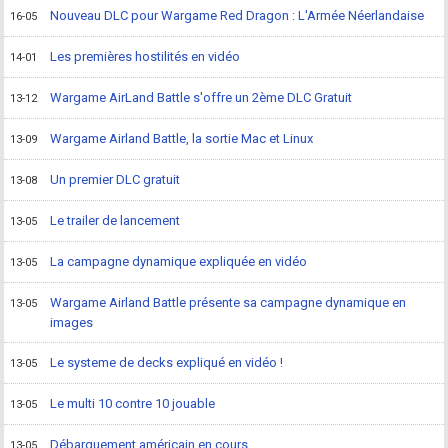
Nouveau DLC pour Wargame Red Dragon : L'Armée Néerlandaise
16-05
Les premières hostilités en vidéo
14-01
Wargame AirLand Battle s'offre un 2ème DLC Gratuit
13-12
Wargame Airland Battle, la sortie Mac et Linux
13-09
Un premier DLC gratuit
13-08
Le trailer de lancement
13-05
La campagne dynamique expliquée en vidéo
13-05
Wargame Airland Battle présente sa campagne dynamique en
13-05
images
Le systeme de decks expliqué en vidéo !
13-05
Le multi 10 contre 10 jouable
13-05
Débarquement américain en cours
13-05