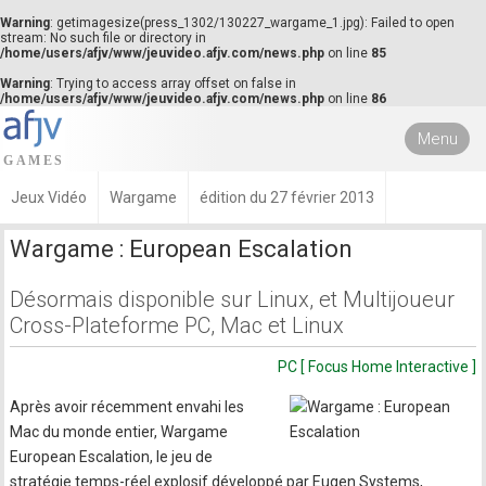
Warning
: getimagesize(press_1302/130227_wargame_1.jpg): Failed to open
stream: No such file or directory in
/home/users/afjv/www/jeuvideo.afjv.com/news.php
on line
85
Warning
: Trying to access array offset on false in
/home/users/afjv/www/jeuvideo.afjv.com/news.php
on line
86
Menu
Jeux Vidéo
Wargame
édition du 27 février 2013
Wargame : European Escalation
Désormais disponible sur Linux, et Multijoueur
Cross-Plateforme PC, Mac et Linux
PC [ Focus Home Interactive ]
Après avoir récemment envahi les
Mac du monde entier, Wargame
European Escalation, le jeu de
stratégie temps-réel explosif développé par Eugen Systems,