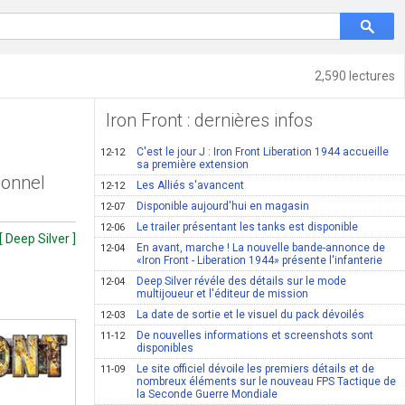
2,590 lectures
Iron Front : dernières infos
C'est le jour J : Iron Front Liberation 1944 accueille
12-12
sa première extension
ionnel
Les Alliés s'avancent
12-12
Disponible aujourd'hui en magasin
12-07
Le trailer présentant les tanks est disponible
12-06
[ Deep Silver ]
En avant, marche ! La nouvelle bande-annonce de
12-04
«Iron Front - Liberation 1944» présente l'infanterie
Deep Silver révéle des détails sur le mode
12-04
multijoueur et l'éditeur de mission
La date de sortie et le visuel du pack dévoilés
12-03
De nouvelles informations et screenshots sont
11-12
disponibles
Le site officiel dévoile les premiers détails et de
11-09
nombreux éléments sur le nouveau FPS Tactique de
la Seconde Guerre Mondiale