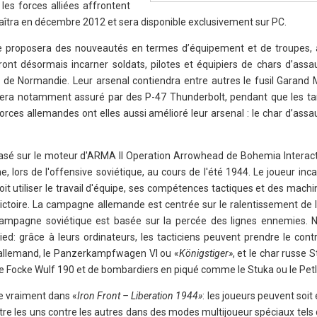
les forces alliées affrontent
aîtra en décembre 2012 et sera disponible exclusivement sur PC.
e proposera des nouveautés en termes d’équipement et de troupes, 
rront désormais incarner soldats, pilotes et équipiers de chars d’assa
es de Normandie. Leur arsenal contiendra entre autres le fusil Garand M
n sera notamment assuré par des P-47 Thunderbolt, pendant que les 
forces allemandes ont elles aussi amélioré leur arsenal : le char d’assau
asé sur le moteur d'ARMA II Operation Arrowhead de Bohemia Interactiv
, lors de l'offensive soviétique, au cours de l'été 1944. Le joueur inc
oit utiliser le travail d'équipe, ses compétences tactiques et des mach
victoire. La campagne allemande est centrée sur le ralentissement de 
 campagne soviétique est basée sur la percée des lignes ennemies. 
pied: grâce à leurs ordinateurs, les tacticiens peuvent prendre le cont
 allemand, le Panzerkampfwagen VI ou «
Königstiger»
, et le char russe 
le Focke Wulf 190 et de bombardiers en piqué comme le Stuka ou le Pet
e vraiment dans «
Iron Front – Liberation 1944»
: les joueurs peuvent soit
ttre les uns contre les autres dans des modes multijoueur spéciaux tels