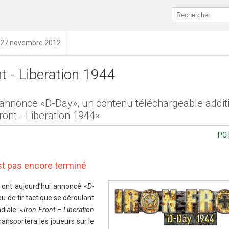
u 27 novembre 2012
nt - Liberation 1944
 annonce «D-Day», un contenu téléchargeable addit
ront - Liberation 1944»
PC 
est pas encore terminé
ont aujourd’hui annoncé «
D-
eu de tir tactique se déroulant
iale: «
Iron Front – Liberation
ransportera les joueurs sur le