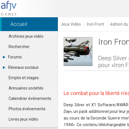
Accueil
Jeux Vidéo
Iron Front
édition d
Archives jeux vidéo
Iron Fro
Rechercher
Forums
Deep Silver
pour «Iron F
Tous les forums
Réseaux sociaux
Créer un compte
Dailymotion
Se connecter
Emploi et stages
Facebook
Contacter un modérateur
Google+
Annuaires sociétés
Instagram
Le combat pour la liberté n'
Pinterest
Calendrier événements
Twitter
Deep Silver et X1 Software/AWAR 
Youtube
Photos événements
Day»
, un pack additionnel pour leur j
au cours de la Seconde Guerre mond
Livres jeux vidéo
1944»
. Ce contenu téléchargeable t