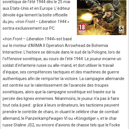
soviétique de l'été 1944 dès le 25 mai
aux Etats-Unis et en Europe. L'éditeur
dévoile éga-lement la boîte officielle
du jeu. «
Iron Front – Liberation 1944 »
sortira exclusivement sur PC.
«
Iron Front – Liberation 1944»
est basé
sur le moteur d'ARMA II Operation Arrowhead de Bohemia
Interactive. L'histoire se déroule dans le sud de la Pologne, lors de
l'offensive soviétique, au cours de l'été 1944. Le joueur incarne un
soldat d'infanterie russe ou alle-mand, et doit utiliser le travail
d'équipe, ses compétences tactiques et des machines de guerre
authentiques afin de remporter la victoire. La campagne allemande
est centrée sur le ralentissement de l'avancée des troupes
soviétiques, alors que la campagne soviétique est basée sur la
percée des lignes ennemies. Néanmoins, le joueur n'a pas à faire
tout cela à pied : grâce à leurs ordinateurs, les tacticiens peuvent
prendre le contrôle de chars, in-cluant le célèbre char de combat
allemand, le Panzerkampfwagen VI ou «
Königstiger »
, et le char
russe Staline JS2, ou encore d'avions de chasse tels que le Focke