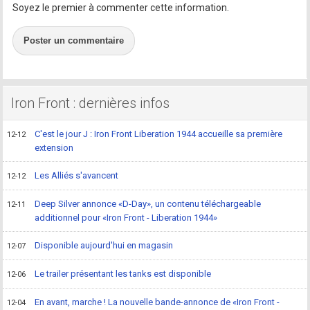
Soyez le premier à commenter cette information.
Poster un commentaire
Iron Front : dernières infos
C'est le jour J : Iron Front Liberation 1944 accueille sa première
12-12
extension
Les Alliés s'avancent
12-12
Deep Silver annonce «D-Day», un contenu téléchargeable
12-11
additionnel pour «Iron Front - Liberation 1944»
Disponible aujourd'hui en magasin
12-07
Le trailer présentant les tanks est disponible
12-06
En avant, marche ! La nouvelle bande-annonce de «Iron Front -
12-04