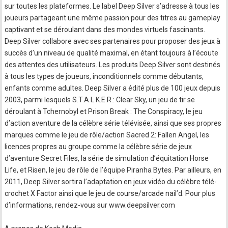
sur toutes les plateformes. Le label Deep Silver s’adresse à tous les
joueurs partageant une même passion pour des titres au gameplay
captivant et se déroulant dans des mondes virtuels fascinants.
Deep Silver collabore avec ses partenaires pour proposer des jeux à
succès d’un niveau de qualité maximal, en étant toujours à l’écoute
des attentes des utilisateurs. Les produits Deep Silver sont destinés
à tous les types de joueurs, inconditionnels comme débutants,
enfants comme adultes. Deep Silver a édité plus de 100 jeux depuis
2003, parmi lesquels S.T.A.L.K.E.R.: Clear Sky, un jeu de tir se
déroulant à Tchernobyl et Prison Break : The Conspiracy, le jeu
d’action aventure de la célèbre série télévisée, ainsi que ses propres
marques comme le jeu de rôle/action Sacred 2: Fallen Angel, les
licences propres au groupe comme la célèbre série de jeux
d’aventure Secret Files, la série de simulation d’équitation Horse
Life, et Risen, le jeu de rôle de l’équipe Piranha Bytes. Par ailleurs, en
2011, Deep Silver sortira l’adaptation en jeux vidéo du célèbre télé-
crochet X Factor ainsi que le jeu de course/arcade nail’d. Pour plus
d’informations, rendez-vous sur www.deepsilver.com