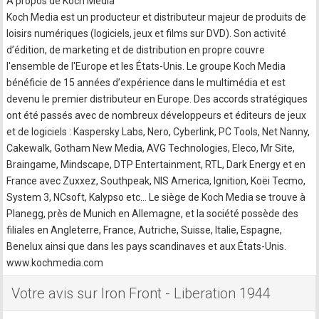
A propos de Koch Media
Koch Media est un producteur et distributeur majeur de produits de
loisirs numériques (logiciels, jeux et films sur DVD). Son activité
d’édition, de marketing et de distribution en propre couvre
l'ensemble de l'Europe et les États-Unis. Le groupe Koch Media
bénéficie de 15 années d’expérience dans le multimédia et est
devenu le premier distributeur en Europe. Des accords stratégiques
ont été passés avec de nombreux développeurs et éditeurs de jeux
et de logiciels : Kaspersky Labs, Nero, Cyberlink, PC Tools, Net Nanny,
Cakewalk, Gotham New Media, AVG Technologies, Eleco, Mr Site,
Braingame, Mindscape, DTP Entertainment, RTL, Dark Energy et en
France avec Zuxxez, Southpeak, NIS America, Ignition, Koëi Tecmo,
System 3, NCsoft, Kalypso etc… Le siège de Koch Media se trouve à
Planegg, près de Munich en Allemagne, et la société possède des
filiales en Angleterre, France, Autriche, Suisse, Italie, Espagne,
Benelux ainsi que dans les pays scandinaves et aux États-Unis.
www.kochmedia.com
Votre avis sur Iron Front - Liberation 1944