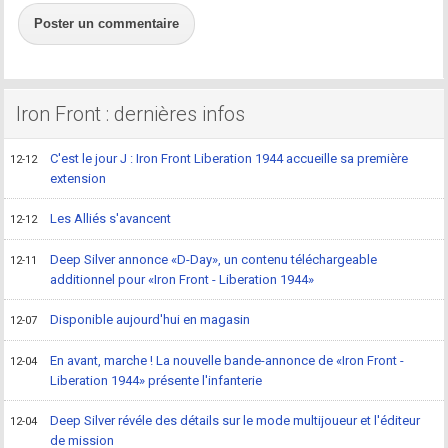
Poster un commentaire
Iron Front : dernières infos
C'est le jour J : Iron Front Liberation 1944 accueille sa première
12-12
extension
Les Alliés s'avancent
12-12
Deep Silver annonce «D-Day», un contenu téléchargeable
12-11
additionnel pour «Iron Front - Liberation 1944»
Disponible aujourd'hui en magasin
12-07
En avant, marche ! La nouvelle bande-annonce de «Iron Front -
12-04
Liberation 1944» présente l'infanterie
Deep Silver révéle des détails sur le mode multijoueur et l'éditeur
12-04
de mission