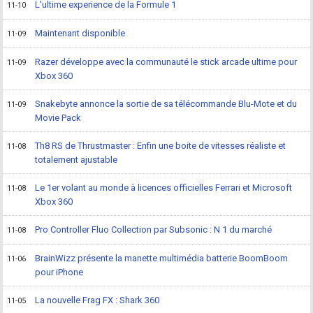
L'ultime experience de la Formule 1
11-10
Maintenant disponible
11-09
Razer développe avec la communauté le stick arcade ultime pour
11-09
Xbox 360
Snakebyte annonce la sortie de sa télécommande Blu-Mote et du
11-09
Movie Pack
Th8 RS de Thrustmaster : Enfin une boite de vitesses réaliste et
11-08
totalement ajustable
Le 1er volant au monde à licences officielles Ferrari et Microsoft
11-08
Xbox 360
Pro Controller Fluo Collection par Subsonic : N 1 du marché
11-08
BrainWizz présente la manette multimédia batterie BoomBoom
11-06
pour iPhone
La nouvelle Frag FX : Shark 360
11-05