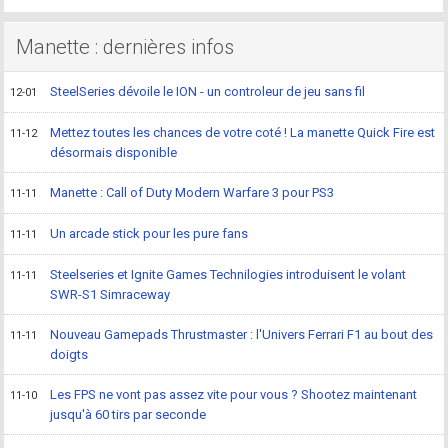
Manette : dernières infos
SteelSeries dévoile le ION - un controleur de jeu sans fil
12-01
Mettez toutes les chances de votre coté ! La manette Quick Fire est
11-12
désormais disponible
Manette : Call of Duty Modern Warfare 3 pour PS3
11-11
Un arcade stick pour les pure fans
11-11
Steelseries et Ignite Games Technilogies introduisent le volant
11-11
SWR-S1 Simraceway
Nouveau Gamepads Thrustmaster : l'Univers Ferrari F1 au bout des
11-11
doigts
Les FPS ne vont pas assez vite pour vous ? Shootez maintenant
11-10
jusqu'à 60 tirs par seconde