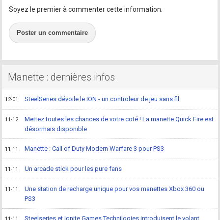
Soyez le premier à commenter cette information.
Poster un commentaire
Manette : dernières infos
SteelSeries dévoile le ION - un controleur de jeu sans fil
12-01
Mettez toutes les chances de votre coté ! La manette Quick Fire est
11-12
désormais disponible
Manette : Call of Duty Modern Warfare 3 pour PS3
11-11
Un arcade stick pour les pure fans
11-11
Une station de recharge unique pour vos manettes Xbox 360 ou
11-11
PS3
Steelseries et Ignite Games Technilogies introduisent le volant
11-11