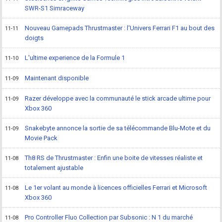
SWR-S1 Simraceway
Nouveau Gamepads Thrustmaster : l'Univers Ferrari F1 au bout des
11-11
doigts
L'ultime experience de la Formule 1
11-10
Maintenant disponible
11-09
Razer développe avec la communauté le stick arcade ultime pour
11-09
Xbox 360
Snakebyte annonce la sortie de sa télécommande Blu-Mote et du
11-09
Movie Pack
Th8 RS de Thrustmaster : Enfin une boite de vitesses réaliste et
11-08
totalement ajustable
Le 1er volant au monde à licences officielles Ferrari et Microsoft
11-08
Xbox 360
Pro Controller Fluo Collection par Subsonic : N 1 du marché
11-08