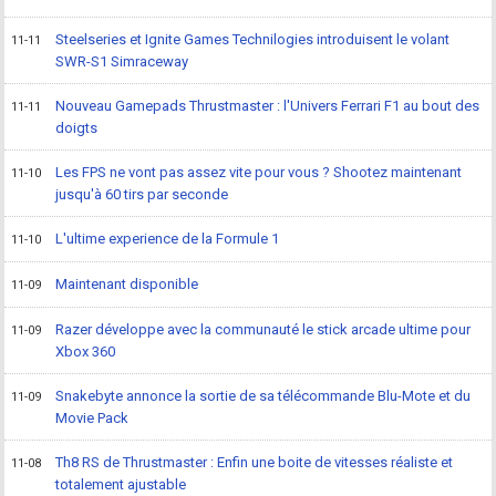
Steelseries et Ignite Games Technilogies introduisent le volant
11-11
SWR-S1 Simraceway
Nouveau Gamepads Thrustmaster : l'Univers Ferrari F1 au bout des
11-11
doigts
Les FPS ne vont pas assez vite pour vous ? Shootez maintenant
11-10
jusqu'à 60 tirs par seconde
L'ultime experience de la Formule 1
11-10
Maintenant disponible
11-09
Razer développe avec la communauté le stick arcade ultime pour
11-09
Xbox 360
Snakebyte annonce la sortie de sa télécommande Blu-Mote et du
11-09
Movie Pack
Th8 RS de Thrustmaster : Enfin une boite de vitesses réaliste et
11-08
totalement ajustable