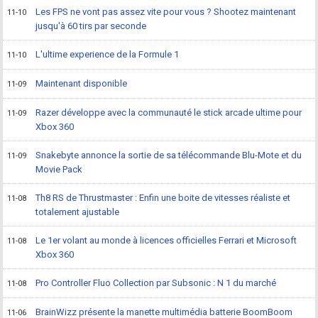
Les FPS ne vont pas assez vite pour vous ? Shootez maintenant
11-10
jusqu'à 60 tirs par seconde
L'ultime experience de la Formule 1
11-10
Maintenant disponible
11-09
Razer développe avec la communauté le stick arcade ultime pour
11-09
Xbox 360
Snakebyte annonce la sortie de sa télécommande Blu-Mote et du
11-09
Movie Pack
Th8 RS de Thrustmaster : Enfin une boite de vitesses réaliste et
11-08
totalement ajustable
Le 1er volant au monde à licences officielles Ferrari et Microsoft
11-08
Xbox 360
Pro Controller Fluo Collection par Subsonic : N 1 du marché
11-08
BrainWizz présente la manette multimédia batterie BoomBoom
11-06