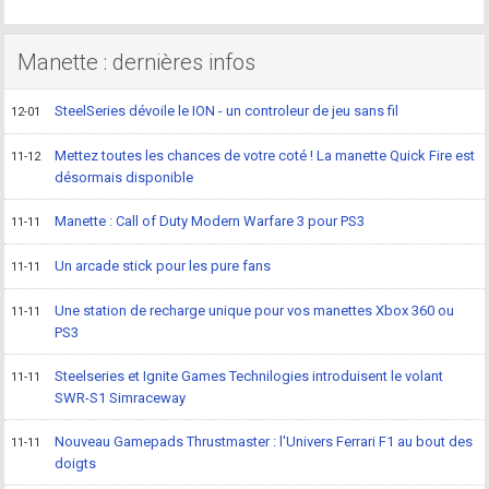
Manette : dernières infos
SteelSeries dévoile le ION - un controleur de jeu sans fil
12-01
Mettez toutes les chances de votre coté ! La manette Quick Fire est
11-12
désormais disponible
Manette : Call of Duty Modern Warfare 3 pour PS3
11-11
Un arcade stick pour les pure fans
11-11
Une station de recharge unique pour vos manettes Xbox 360 ou
11-11
PS3
Steelseries et Ignite Games Technilogies introduisent le volant
11-11
SWR-S1 Simraceway
Nouveau Gamepads Thrustmaster : l'Univers Ferrari F1 au bout des
11-11
doigts