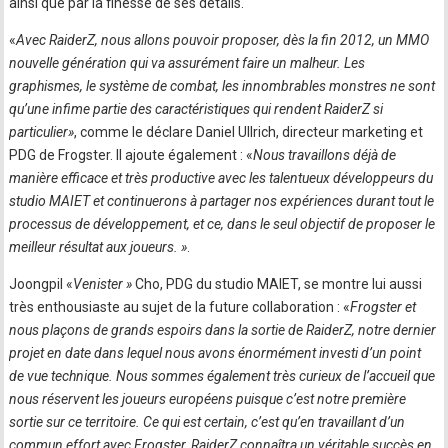
ainsi que par la finesse de ses détails.
«
Avec RaiderZ, nous allons pouvoir proposer, dès la fin 2012, un MMO
nouvelle génération qui va assurément faire un malheur. Les
graphismes, le système de combat, les innombrables monstres ne sont
qu’une infime partie des caractéristiques qui rendent RaiderZ si
particulier»
, comme le déclare Daniel Ullrich, directeur marketing et
PDG de Frogster. Il ajoute également : «
Nous travaillons déjà de
manière efficace et très productive avec les talentueux développeurs du
studio MAIET et continuerons à partager nos expériences durant tout le
processus de développement, et ce, dans le seul objectif de proposer le
meilleur résultat aux joueurs. »
.
Joongpil «
Venister »
Cho, PDG du studio MAIET, se montre lui aussi
très enthousiaste au sujet de la future collaboration : «
Frogster et
nous plaçons de grands espoirs dans la sortie de RaiderZ, notre dernier
projet en date dans lequel nous avons énormément investi d’un point
de vue technique. Nous sommes également très curieux de l’accueil que
nous réservent les joueurs européens puisque c’est notre première
sortie sur ce territoire. Ce qui est certain, c’est qu’en travaillant d’un
commun effort avec Frogster, RaiderZ connaîtra un véritable succès en