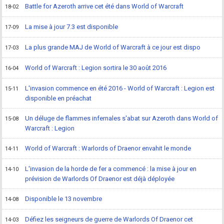
Battle for Azeroth arrive cet été dans World of Warcraft
18-02
La mise à jour 7.3 est disponible
17-09
La plus grande MAJ de World of Warcraft à ce jour est dispo
17-03
World of Warcraft : Legion sortira le 30 août 2016
16-04
L'invasion commence en été 2016 - World of Warcraft : Legion est
15-11
disponible en préachat
Un déluge de flammes infernales s'abat sur Azeroth dans World of
15-08
Warcraft : Legion
World of Warcraft : Warlords of Draenor envahit le monde
14-11
L'invasion de la horde de fer a commencé : la mise à jour en
14-10
prévision de Warlords Of Draenor est déjà déployée
Disponible le 13 novembre
14-08
Défiez les seigneurs de guerre de Warlords Of Draenor cet
14-03