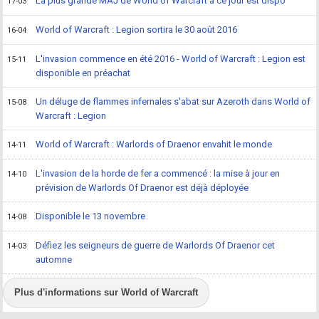
La plus grande MAJ de World of Warcraft à ce jour est dispo
17-03
World of Warcraft : Legion sortira le 30 août 2016
16-04
L'invasion commence en été 2016 - World of Warcraft : Legion est
15-11
disponible en préachat
Un déluge de flammes infernales s'abat sur Azeroth dans World of
15-08
Warcraft : Legion
World of Warcraft : Warlords of Draenor envahit le monde
14-11
L'invasion de la horde de fer a commencé : la mise à jour en
14-10
prévision de Warlords Of Draenor est déjà déployée
Disponible le 13 novembre
14-08
Défiez les seigneurs de guerre de Warlords Of Draenor cet
14-03
automne
Plus d'informations sur World of Warcraft