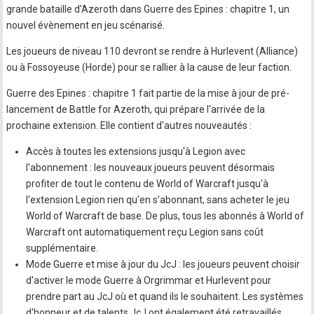
grande bataille d'Azeroth dans Guerre des Epines : chapitre 1, un
nouvel évènement en jeu scénarisé.
Les joueurs de niveau 110 devront se rendre à Hurlevent (Alliance)
ou à Fossoyeuse (Horde) pour se rallier à la cause de leur faction.
Guerre des Epines : chapitre 1 fait partie de la mise à jour de pré-
lancement de Battle for Azeroth, qui prépare l'arrivée de la
prochaine extension. Elle contient d'autres nouveautés :
Accès à toutes les extensions jusqu'à Legion avec
l'abonnement : les nouveaux joueurs peuvent désormais
profiter de tout le contenu de World of Warcraft jusqu'à
l'extension Legion rien qu'en s'abonnant, sans acheter le jeu
World of Warcraft de base. De plus, tous les abonnés à World of
Warcraft ont automatiquement reçu Legion sans coût
supplémentaire.
Mode Guerre et mise à jour du JcJ : les joueurs peuvent choisir
d'activer le mode Guerre à Orgrimmar et Hurlevent pour
prendre part au JcJ où et quand ils le souhaitent. Les systèmes
d'honneur et de talents JcJ ont également été retravaillés.