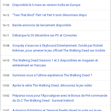
Disponible le 3 mars en version boîte en Europe
17-03
"Ties That Bind" Part I et Part II sont désormais dispo
16-12
Bande-annonce de lancement disponible
16-12
Débarque le 20 décembre sur PC et Consoles
16-11
Scopely s'associe à Skybound Entertainment, fondé par Robert
15-08
Kirkman, pour amener le jeu officiel The Walking Dead sur mobile
The Walking Dead Saisons 1 et 2 disponibles en magasin et
14-10
entièrement en francais
Survivrez-vous à l'ultime expérience The Walking Dead ?
13-03
Après la série The Walking Dead, découvrez le jeu vidéo
13-02
Préparez-vous pour l'Apocalypse avec le Bonus de Pré-commande
13-02
du DLC The Walking Dead : Survival Instinct
Activision Publishing et Terminal Reality lèvent le voile sur le jeu
12-07