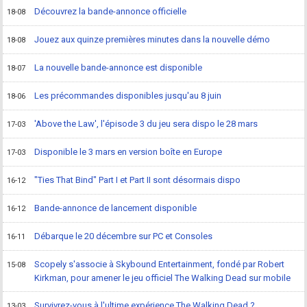
Découvrez la bande-annonce officielle
18-08
Jouez aux quinze premières minutes dans la nouvelle démo
18-08
La nouvelle bande-annonce est disponible
18-07
Les précommandes disponibles jusqu'au 8 juin
18-06
'Above the Law', l'épisode 3 du jeu sera dispo le 28 mars
17-03
Disponible le 3 mars en version boîte en Europe
17-03
"Ties That Bind" Part I et Part II sont désormais dispo
16-12
Bande-annonce de lancement disponible
16-12
Débarque le 20 décembre sur PC et Consoles
16-11
Scopely s'associe à Skybound Entertainment, fondé par Robert
15-08
Kirkman, pour amener le jeu officiel The Walking Dead sur mobile
Survivrez-vous à l'ultime expérience The Walking Dead ?
13-03