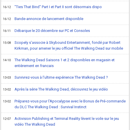
"Ties That Bind" Part I et Part II sont désormais dispo
16-12
Bande-annonce de lancement disponible
16-12
Débarque le 20 décembre sur PC et Consoles
16-11
Scopely s'associe à Skybound Entertainment, fondé par Robert
15-08
Kirkman, pour amener le jeu officiel The Walking Dead sur mobile
The Walking Dead Saisons 1 et 2 disponibles en magasin et
14-10
entièrement en francais
Survivrez-vous à l'ultime expérience The Walking Dead ?
13-03
Après la série The Walking Dead, découvrez le jeu vidéo
13-02
Préparez-vous pour l'Apocalypse avec le Bonus de Pré-commande
13-02
du DLC The Walking Dead : Survival Instinct
Activision Publishing et Terminal Reality lèvent le voile sur le jeu
12-07
vidéo The Walking Dead