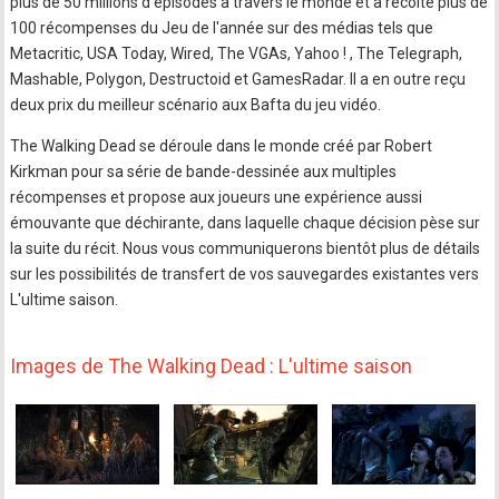
plus de 50 millions d'épisodes à travers le monde et a récolté plus de
100 récompenses du Jeu de l'année sur des médias tels que
Metacritic, USA Today, Wired, The VGAs, Yahoo ! , The Telegraph,
Mashable, Polygon, Destructoid et GamesRadar. Il a en outre reçu
deux prix du meilleur scénario aux Bafta du jeu vidéo.
The Walking Dead se déroule dans le monde créé par Robert
Kirkman pour sa série de bande-dessinée aux multiples
récompenses et propose aux joueurs une expérience aussi
émouvante que déchirante, dans laquelle chaque décision pèse sur
la suite du récit. Nous vous communiquerons bientôt plus de détails
sur les possibilités de transfert de vos sauvegardes existantes vers
L'ultime saison.
Images de The Walking Dead : L'ultime saison