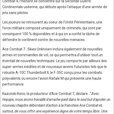
Combat 4, l'histoire se concentre sur la Seconde Guerre
Continentale uséenne, qui débute après l'attaque d'une armée de
jets sans pilotes.
Les joueurs se retrouvent au coeur de l'Unité Pénitentiaire, une
force militaire composé uniquement de criminels, qui sont par
conséquent 100 % disponibles et à qui on a confié la tâche de
défendre le continent contre de nouvelles menaces.
Ace Combat 7 : Skies Unknown inclura également de nouvelles
armes et commandes de vol, ce qui permettra d'utiliser tout un
éventail de nouvelles techniques. Le jeu comporte par ailleurs des
super-armes inédites et de nouveaux avions futuristes tels que le
robuste A-10C Thunderbolt II, le F-35C conçu pour les combats
polyvalents ou encore l'avion Rafale M qui présente une haute
performance.
Kazutoki Kono, le producteur d'Ace Combat 7, déclare : "
Avec
l'équipe, nous avons travaillé d'arrache-pied dans le seul but d'ajouter un
nouveau chapitre débordant d'action à la franchise Ace Combat et,
surtout, de vous offrir une expérience digne de votre temps libre. Une