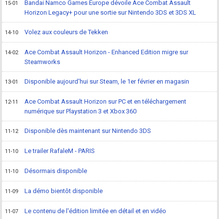
Bandai Namco Games Europe dévoile Ace Combat Assault
15-01
Horizon Legacy+ pour une sortie sur Nintendo 3DS et 3DS XL
Volez aux couleurs de Tekken
14-10
Ace Combat Assault Horizon - Enhanced Edition migre sur
14-02
Steamworks
Disponible aujourd'hui sur Steam, le 1er février en magasin
13-01
Ace Combat Assault Horizon sur PC et en téléchargement
12-11
numérique sur Playstation 3 et Xbox 360
Disponible dès maintenant sur Nintendo 3DS
11-12
Le trailer RafaleM - PARIS
11-10
Désormais disponible
11-10
La démo bientôt disponible
11-09
Le contenu de l'édition limitée en détail et en vidéo
11-07