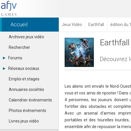
Accueil
Jeux Vidéo
Earthfall
édition du 
Archives jeux vidéo
Earthfall
Rechercher
Forums
Découvrez le
Tous les forums
Réseaux sociaux
Créer un compte
Dailymotion
Se connecter
Emploi et stages
Facebook
Contacter un modérateur
Les aliens ont envahi le Nord-Ouest 
Google+
Annuaires sociétés
vous et vos amis de riposter ! Dans
Instagram
Pinterest
4 personnes, les joueurs doivent u
Calendrier événements
Twitter
fortifier des obstacles et compléte
Youtube
Photos événements
Avec un arsenal d'armes imprim
portables et des tourelles lourdes, 
Livres jeux vidéo
ensemble afin de repousser la mena