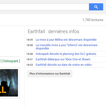
1,740 lectures
Earthfall : dernières infos
La mise à jour Militia est désormais disponible
18-09
La nouvelle mise a jour "Inferno" est desormais
18-08
disponible
Holospark dévoile le planning des DLC gratuits
18-08
Earthfall débarque sur Xbox One et Steam
18-07
 [ Holospark ]
Earthfall dévoile sa date de sortie en vidéo
18-03
Plus d'informations sur Earthfall