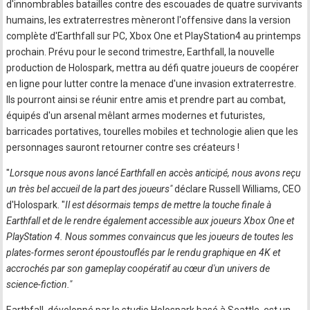
d'innombrables batailles contre des escouades de quatre survivants
humains, les extraterrestres mèneront l'offensive dans la version
complète d'Earthfall sur PC, Xbox One et PlayStation4 au printemps
prochain. Prévu pour le second trimestre, Earthfall, la nouvelle
production de Holospark, mettra au défi quatre joueurs de coopérer
en ligne pour lutter contre la menace d'une invasion extraterrestre.
Ils pourront ainsi se réunir entre amis et prendre part au combat,
équipés d'un arsenal mêlant armes modernes et futuristes,
barricades portatives, tourelles mobiles et technologie alien que les
personnages sauront retourner contre ses créateurs !
"
Lorsque nous avons lancé Earthfall en accès anticipé, nous avons reçu
un très bel accueil de la part des joueurs"
déclare Russell Williams, CEO
d'Holospark. "
Il est désormais temps de mettre la touche finale à
Earthfall et de le rendre également accessible aux joueurs Xbox One et
PlayStation 4. Nous sommes convaincus que les joueurs de toutes les
plates-formes seront époustouflés par le rendu graphique en 4K et
accrochés par son gameplay coopératif au cœur d'un univers de
science-fiction."