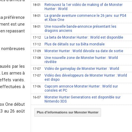
Retrouvez la 1er vidéo de making of de Monster
18-01
Hunter : World
La grande aventure commence le 26 janv. sur PS4
18-01
sa préférence
et Xbox One
oment est une
Une nouvelle bande-annonce présentant les
18-01
n en repassant
dragons anciens
La beta de Monster Hunter : World est disponible
17-12
Plus de détails sur sa Bêta mondiale
17-12
de nombreuses
Monster Hunter : World dévoile sa date de sortie
17-09
Une nouvelle zone de Monster hunter : World
17-08
révélée
ausés par les
Vidéo de gameplay de Monster Hunter : World
17-07
. Les armes à
Vidéo des développeurs de Monster Hunter : World
17-07
ffets variés.
est dispo
 effectuées à
Capcom annonce Monster Hunter : World sur
17-06
consles et PC
Monster Hunter Generations est disponible sur
16-07
Nintendo 3DS
Xbox One début
23 au 26 août
Plus d'informations sur Monster Hunter