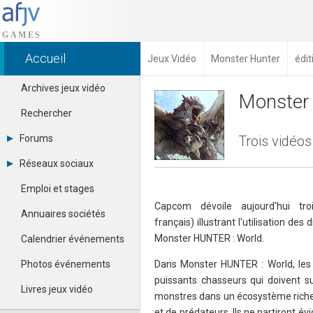
Accueil
Jeux Vidéo
Monster Hunter
édit
Archives jeux vidéo
Monster 
Rechercher
Forums
Trois vidéos
Tous les forums
Réseaux sociaux
Créer un compte
Dailymotion
Se connecter
Emploi et stages
Facebook
Contacter un modérateur
Capcom dévoile aujourd'hui tro
Google+
Annuaires sociétés
français) illustrant l'utilisation de
Instagram
Pinterest
Monster HUNTER : World.
Calendrier événements
Twitter
Youtube
Photos événements
Dans Monster HUNTER : World, les 
puissants chasseurs qui doivent su
Livres jeux vidéo
monstres dans un écosystème riche 
et de prédateurs. Ils ne partiront 