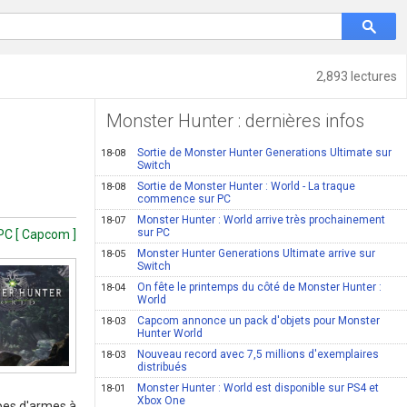
2,893 lectures
Monster Hunter : dernières infos
Sortie de Monster Hunter Generations Ultimate sur
18-08
Switch
Sortie de Monster Hunter : World - La traque
18-08
commence sur PC
Monster Hunter : World arrive très prochainement
18-07
sur PC
PC [ Capcom ]
Monster Hunter Generations Ultimate arrive sur
18-05
Switch
On fête le printemps du côté de Monster Hunter :
18-04
World
Capcom annonce un pack d'objets pour Monster
18-03
Hunter World
Nouveau record avec 7,5 millions d'exemplaires
18-03
distribués
Monster Hunter : World est disponible sur PS4 et
18-01
Xbox One
ypes d'armes à