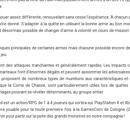
e.
jouer assez différente, renouvelant sans cesse l'expérience. A chacun 
tre donné. S'adapter à la quête en utilisant la bonne arme au bon m
est désormais possible de changer d'arme à volonté en cours de missio
stiques principales de certaines armes mais chacune possède encore 
 jeu.
ent des attaques tranchantes et généralement rapides. Les impacts c
 marteaux font d'énormes dégâts et peuvent assommer les adversaires
e, proposent de nombreux types de munitions aux caractéristiques et e
 que la Corne de Chasse, sont particulièrement utiles lors de quêtes
ntages pouvant se révéler déterminants, au groupe entier.
 est un action/RPG de 1 à 4 joueurs qui sortira sur PlayStation 4 et 
sera jouable pour la toute première fois à la GamesCom de Cologne (
oir pour partir sur la piste des grands monstres en notre compagnie !