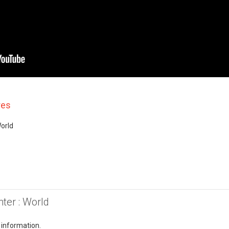
res
World
ter : World
 information.