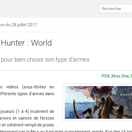
ion du 28 juillet 2017
Hunter : World
 pour bien choisir son type d'armes
PS4, Xbox One, 
is vidéos (sous-titrées en
s différents types d'armes dans
joueurs (1 à 4) incarnent de
rvivre et vaincre de féroces
et cohérent rempli de proies
évidemment pas la fleur au fusil mais puissamment armés d'un des 14 t