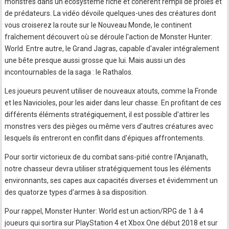
monstres dans un écosystème riche et cohérent rempli de proies et
de prédateurs. La vidéo dévoile quelques-unes des créatures dont
vous croiserez la route sur le Nouveau Monde, le continent
fraîchement découvert où se déroule l'action de Monster Hunter:
World. Entre autre, le Grand Jagras, capable d'avaler intégralement
une bête presque aussi grosse que lui. Mais aussi un des
incontournables de la saga : le Rathalos.
Les joueurs peuvent utiliser de nouveaux atouts, comme la Fronde
et les Navicioles, pour les aider dans leur chasse. En profitant de ces
différents éléments stratégiquement, il est possible d'attirer les
monstres vers des pièges ou même vers d'autres créatures avec
lesquels ils entreront en conflit dans d'épiques affrontements.
Pour sortir victorieux de du combat sans-pitié contre l'Anjanath,
notre chasseur devra utiliser stratégiquement tous les éléments
environnants, ses capes aux capacités diverses et évidemment un
des quatorze types d'armes à sa disposition.
Pour rappel, Monster Hunter: World est un action/RPG de 1 à 4
joueurs qui sortira sur PlayStation 4 et Xbox One début 2018 et sur