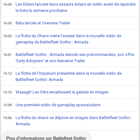
Les Eldars lancent leurs assauts éclairs en vidéo avant de rejoindre
16-04
la beta la semaine prochaine
Beta lancée et Overview Trailer
16-03
La flotte du Chaos mène l'assaut dans la nouvelle vidéo de
16-02
gameplay de Battlefleet Gothic : Armada
Battlefleet Gothic : Armada dévoile ses précommandes, son offre
16-01
'Early Adopters' et son Narrative Trailer
La flotte de l'Imperium présentée dans la nouvelle vidéo de
15-12
Battlefleet Gothic: Armada
Waaagh! Les Orks envahissent la galaxie en images
15-10
Une première vidéo de gameplay spectaculaire
15-09
La flotte du chaos se déploie en images dans Battlefleet Gothic :
15-06
Armada
Plus d'informations sur Battlefleet Gothic