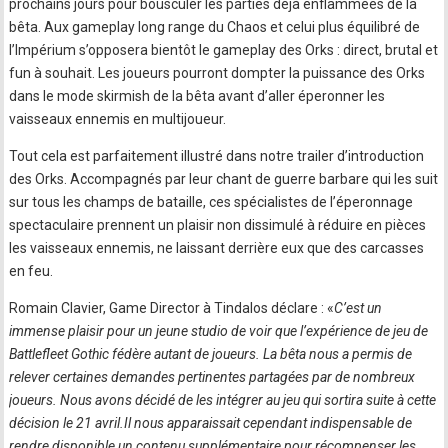
prochains jours pour bousculer les parties déjà enflammées de la
bêta. Aux gameplay long range du Chaos et celui plus équilibré de
l’Impérium s’opposera bientôt le gameplay des Orks : direct, brutal et
fun à souhait. Les joueurs pourront dompter la puissance des Orks
dans le mode skirmish de la bêta avant d’aller éperonner les
vaisseaux ennemis en multijoueur.
Tout cela est parfaitement illustré dans notre trailer d’introduction
des Orks. Accompagnés par leur chant de guerre barbare qui les suit
sur tous les champs de bataille, ces spécialistes de l’éperonnage
spectaculaire prennent un plaisir non dissimulé à réduire en pièces
les vaisseaux ennemis, ne laissant derrière eux que des carcasses
en feu.
Romain Clavier, Game Director à Tindalos déclare : «
C’est un
immense plaisir pour un jeune studio de voir que l’expérience de jeu de
Battlefleet Gothic fédère autant de joueurs. La bêta nous a permis de
relever certaines demandes pertinentes partagées par de nombreux
joueurs. Nous avons décidé de les intégrer au jeu qui sortira suite à cette
décision le 21 avril.Il nous apparaissait cependant indispensable de
rendre disponible un contenu supplémentaire pour récompenser les