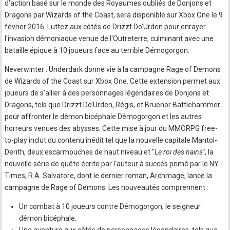
d'action basé sur le monde des Royaumes oubliés de Donjons et
Dragons par Wizards of the Coast, sera disponible sur Xbox One le 9
février 2016. Luttez aux côtés de Drizzt Do’Urden pour enrayer
l'invasion démoniaque venue de l'Outreterre, culminant avec une
bataille épique à 10 joueurs face au terrible Démogorgon.
Neverwinter : Underdark donne vie à la campagne Rage of Demons
de Wizards of the Coast sur Xbox One. Cette extension permet aux
joueurs de s'allier à des personnages légendaires de Donjons et
Dragons, tels que Drizzt Do’Urden, Régis, et Bruenor Battlehammer
pour affronter le démon bicéphale Démogorgon et les autres
horreurs venues des abysses. Cette mise à jour du MMORPG free-
to-play inclut du contenu inédit tel que la nouvelle capitale Mantol-
Derith, deux escarmouches de haut niveau et "
Le roi des nains"
, la
nouvelle série de quête écrite par l'auteur à succès primé par le NY
Times, R.A. Salvatore, dont le dernier roman, Archmage, lance la
campagne de Rage of Demons. Les nouveautés comprennent :
Un combat à 10 joueurs contre Démogorgon, le seigneur
démon bicéphale.