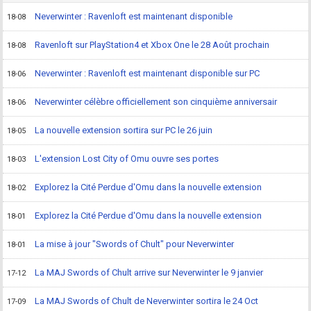
Neverwinter : Ravenloft est maintenant disponible
18-08
Ravenloft sur PlayStation4 et Xbox One le 28 Août prochain
18-08
Neverwinter : Ravenloft est maintenant disponible sur PC
18-06
Neverwinter célèbre officiellement son cinquième anniversair
18-06
La nouvelle extension sortira sur PC le 26 juin
18-05
L'extension Lost City of Omu ouvre ses portes
18-03
Explorez la Cité Perdue d'Omu dans la nouvelle extension
18-02
Explorez la Cité Perdue d'Omu dans la nouvelle extension
18-01
La mise à jour "Swords of Chult" pour Neverwinter
18-01
La MAJ Swords of Chult arrive sur Neverwinter le 9 janvier
17-12
La MAJ Swords of Chult de Neverwinter sortira le 24 Oct
17-09