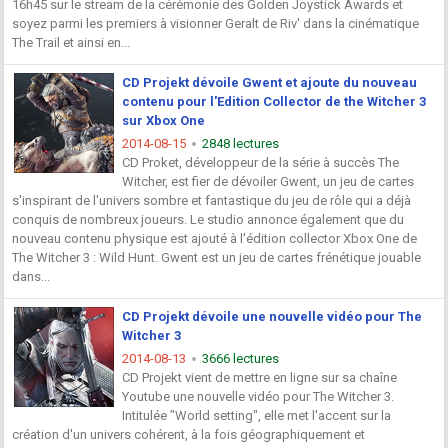
16h45 sur le stream de la cérémonie des Golden Joystick Awards et
soyez parmi les premiers à visionner Geralt de Riv' dans la cinématique
The Trail et ainsi en...
CD Projekt dévoile Gwent et ajoute du nouveau
contenu pour l'Edition Collector de the Witcher 3
sur Xbox One
2014-08-15
2848 lectures
CD Proket, développeur de la série à succès The
Witcher, est fier de dévoiler Gwent, un jeu de cartes
s'inspirant de l'univers sombre et fantastique du jeu de rôle qui a déjà
conquis de nombreux joueurs. Le studio annonce également que du
nouveau contenu physique est ajouté à l'édition collector Xbox One de
The Witcher 3 : Wild Hunt. Gwent est un jeu de cartes frénétique jouable
dans...
CD Projekt dévoile une nouvelle vidéo pour The
Witcher 3
2014-08-13
3666 lectures
CD Projekt vient de mettre en ligne sur sa chaîne
Youtube une nouvelle vidéo pour The Witcher 3.
Intitulée "World setting", elle met l'accent sur la
création d'un univers cohérent, à la fois géographiquement et