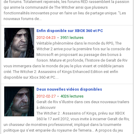
de forums. Totalement repensés, les forums RED rassemblent la passion
qui anime la communauté de The Witcher ainsi que plusieurs
fonctionnalités innovantes pour en faire un lieu de partage unique. "Les
nouveaux forums de...
Enfin disponible sur XBOX 360 et PC
2012-04-23
3951 lectures
Véritable phénomène dans le monde du RPG, The
Witcher 2 arrive pour la première fois sur la console de
Microsoft en proposant au passage des bonus à
foison. Mature et profonde, l'histoire de Geralt de Riv
vous immergera dans le monde de jeu le plus vivant et crédible jamais
créé. The Witcher 2: Assassins of Kings Enhanced Edition est enfin
disponible sur Xbox 360 et PC....
Deux nouvelles vidéos disponibles
2012-02-27
4026 lectures
Geralt de Riv s'illustre dans ces deux nouveaux trailers
à découvrir
The Witcher 2 : Assassins of Kings, prévu sur XBOX
360 le 17 avril 2012, vous invite à incarner Geralt de Riv,
un chasseur de monstres professionnel, impliqué dans la tourmente
politique qui s’est emparée du royaume de Temeria... A propos du jeu