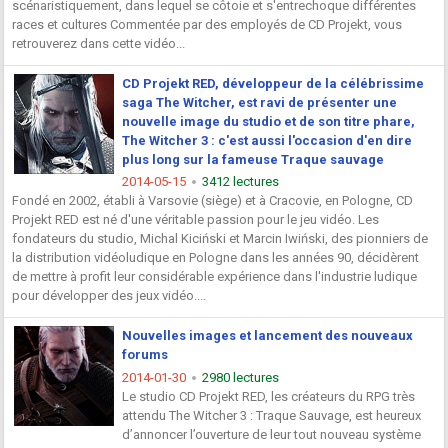
scénaristiquement, dans lequel se côtoie et s'entrechoque différentes
races et cultures Commentée par des employés de CD Projekt, vous
retrouverez dans cette vidéo...
CD Projekt RED, développeur de la célébrissime
saga The Witcher, est ravi de présenter une
nouvelle image du studio et de son titre phare,
The Witcher 3 : c'est aussi l'occasion d'en dire
plus long sur la fameuse Traque sauvage
2014-05-15
3412 lectures
Fondé en 2002, établi à Varsovie (siège) et à Cracovie, en Pologne, CD
Projekt RED est né d'une véritable passion pour le jeu vidéo. Les
fondateurs du studio, Michal Kiciński et Marcin Iwiński, des pionniers de
la distribution vidéoludique en Pologne dans les années 90, décidèrent
de mettre à profit leur considérable expérience dans l'industrie ludique
pour développer des jeux vidéo....
Nouvelles images et lancement des nouveaux
forums
2014-01-30
2980 lectures
Le studio CD Projekt RED, les créateurs du RPG très
attendu The Witcher 3 : Traque Sauvage, est heureux
d’annoncer l’ouverture de leur tout nouveau système