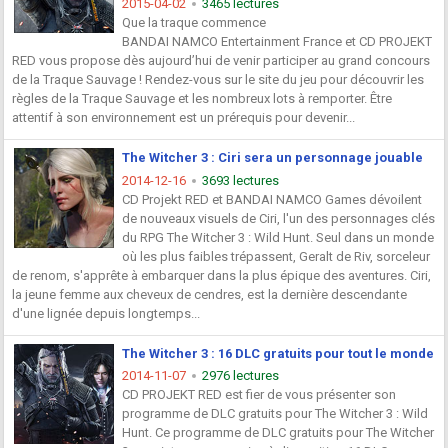
2015-04-02
3465 lectures
Que la traque commence
BANDAI NAMCO Entertainment France et CD PROJEKT
RED vous propose dès aujourd’hui de venir participer au grand concours
de la Traque Sauvage ! Rendez-vous sur le site du jeu pour découvrir les
règles de la Traque Sauvage et les nombreux lots à remporter. Être
attentif à son environnement est un prérequis pour devenir...
The Witcher 3 : Ciri sera un personnage jouable
2014-12-16
3693 lectures
CD Projekt RED et BANDAI NAMCO Games dévoilent
de nouveaux visuels de Ciri, l'un des personnages clés
du RPG The Witcher 3 : Wild Hunt. Seul dans un monde
où les plus faibles trépassent, Geralt de Riv, sorceleur
de renom, s'apprête à embarquer dans la plus épique des aventures. Ciri,
la jeune femme aux cheveux de cendres, est la dernière descendante
d'une lignée depuis longtemps...
The Witcher 3 : 16 DLC gratuits pour tout le monde
2014-11-07
2976 lectures
CD PROJEKT RED est fier de vous présenter son
programme de DLC gratuits pour The Witcher 3 : Wild
Hunt. Ce programme de DLC gratuits pour The Witcher