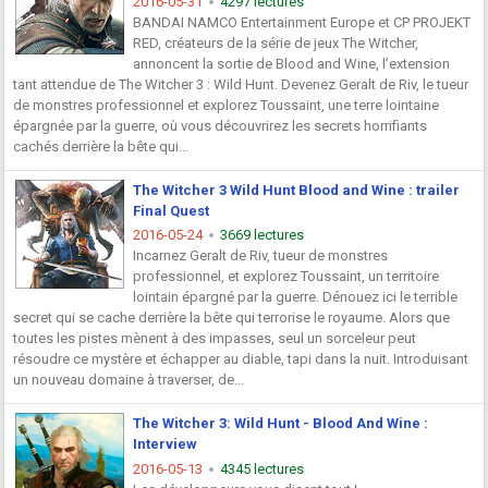
2016-05-31
4297 lectures
BANDAI NAMCO Entertainment Europe et CP PROJEKT
RED, créateurs de la série de jeux The Witcher,
annoncent la sortie de Blood and Wine, l’extension
tant attendue de The Witcher 3 : Wild Hunt. Devenez Geralt de Riv, le tueur
de monstres professionnel et explorez Toussaint, une terre lointaine
épargnée par la guerre, où vous découvrirez les secrets horrifiants
cachés derrière la bête qui...
The Witcher 3 Wild Hunt Blood and Wine : trailer
Final Quest
2016-05-24
3669 lectures
Incarnez Geralt de Riv, tueur de monstres
professionnel, et explorez Toussaint, un territoire
lointain épargné par la guerre. Dénouez ici le terrible
secret qui se cache derrière la bête qui terrorise le royaume. Alors que
toutes les pistes mènent à des impasses, seul un sorceleur peut
résoudre ce mystère et échapper au diable, tapi dans la nuit. Introduisant
un nouveau domaine à traverser, de...
The Witcher 3: Wild Hunt - Blood And Wine :
Interview
2016-05-13
4345 lectures