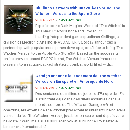
Chillingo Partners with One2tribe to bring 'The
Witcher : Versus' to the Apple Store
2010-12-07
4950 lectures
Experience the Dark Magical World of ''The Witcher' in
This New Title for iPhone and iPod touch
Leading independent games publisher Chillingo, a
division of Electronic Arts Inc. (NASDAQ: ERTS), today announced a
partnership with popular indie games developer, one2tribe to bring ‘The
Witcher: Versus’ to the Apple App StoreSM. Based on the successful
online browser-based PC RPG brand, The Witcher: Versus immerses
players into an action-packed strategic combat world filled with...
Gamigo annonce le lancement de 'The Witcher:
Versus' en Europe et en Amérique du Nord
2010-04-09
4845 lectures
Des centaines de milliers de joueurs d'Europe de l'Est
s'affrontent déjà dans des duels endiablés dans le
monde sombre de The Witcher. Gamigo AG- et
one2tribe, les experts de The Witcher présentent maintenant une nouvelle
version du jeu, The Witcher : Versus, jouable non seulement depuis votre
navigateur Web, mais aussi sur Facebook et sur iPhone. Pour fêter le
lancement international (à...