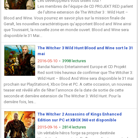
Les développeurs vous disent tout !
Les membres de l’équipe de CD PROJEKT RED parlent
de l’ultime extension de The Witcher 3 : Wild Hunt –
Blood and Wine. Vous pourrez en savoir plus sur la mission finale de
Geralt, les nouvelles caractéristiques qu’apportent Blood and Wine ainsi
que Toussaint, la nouvelle zone en monde ouvert. Blood and Wine sera
disponible le 31 Mai...
The Witcher 3 Wild Hunt Blood and Wine sort le 31
mai
2016-05-10
3998 lectures
Bandai Namco Entertainment Europe et CD Projekt
Red sont très heureux de confirmer que The Witcher 3:
Wild Hunt – Blood And Wine sera disponible le 31 mai
prochain sur PlayStation4, Xbox One et PC. A cette occasion, un nouveau
teaser est révélé afin de fêter l’annonce de la date de sortie de cette
seconde et dernière extension de The Witcher 3: Wild Hunt. Pour la
dernière fois, les...
The Witcher 2 Assassins of Kings Enhanced
Edition sur PC et XBOX 360 est disponible
2015-09-16
2814 lectures
Un véritable héros forge sa propre destinée