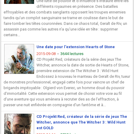
Une lutte de pouvoir et d’influence s’instaure entre les
différents royaumes en présence. Des batailles
effroyables et des combats sanglants opposent les troupes ennemies
tandis qu’un complot sanguinaire se trame en coulisse dans le but de
faire tomber les têtes couronnées. Dans ce chaos total, Geralt de Riv, un
assassin pas comme les autres n’a qu’une idée en tête : supprimer
certains...
Une date pour l'extension Hearts of Stone
2015-09-08
3644 lectures
CD Projekt Red, créateurs de la série des jeux The
Witcher, annonce la date de sortie de Hearts of Stone,
première extension de The Witcher 3 : Wild Hunt
Endossez à nouveau le manteau de Geralt de Riv, tueur
de monstres professionnel, engagé cette fois pour vaincre un chef de
brigands impitoyable : Olgierd von Everec, un homme doué du pouvoir
d'immortalité. Cette extension vous permet de choisir votre voie au fil
d'une aventure qui vous amènera à recruter des as de l'effraction, à
passer une nuit enfiévrée en compagnie d'un fantôme et à...
CD Projekt Red, créateur de la série de jeux The
Witcher, annonce que The Witcher 3 : Wild Hunt
est GOLD