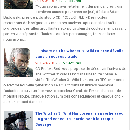
2015-04-16
3712 lectures
“Nous avons travaillé tellement dur pendant les trois
dernières années pour créer ce jeu”, déclare Adam
Badowski, président du studio CD PROJEKT RED. «Des nobles
corrompus de Novigrad aux monstres anciens tapis dans les forêts
profondes, des villes grouillantes aux ports plein de couleurs, en passant
par les vues époustouflantes ; tous les personnages, tous les lieux –
nous avons...
L'univers de The Witcher 3 : Wild Hunt se dévoile
dans un nouveau trailer
2015-04-10
3157 lectures
CD Projekt Red vous propose de découvrir l'univers de
The WItcher 3: Wild Hunt dans une toute nouvelle
vidéo. The Witcher 3 : Wild Hunt est un RPG en monde
ouvert de nouvelle génération se situant dans un univers médiéval
fantastique ou vous incarnez le sorceleur Geralt de Riv, un chasseur de
monstre réputé. Chaque action aura des conséquences et chaque choix
aura un impact dans ce...
The Witcher 3 : Wild Hunt prépare sa sortie avec
un grand concours : participer à la Traque
Sauvage