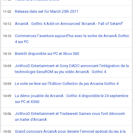
Release date set for March 25th 2011
11-02
ArcaniA : Gothic 4 Add-on Announced 'ArcaniA - Fall of Setarrif'
10-12
Commencez l'aventure aujourd'hui avec la sortie de ArcaniA Gothic
10-10
4 sur PC
Bientôt disponible sur PC et Xbox 360
10-10
JoWooD Entertainment et Sony DADC annoncent l'intégration de la
10-09
technologie SecuROM au jeu vidéo ArcaniA : Gothic 4
Le voile se lève sur l'Edition Collector du jeu Arcania-Gothic 4
10-09
La démo jouable de ArcaniA : Gothic 4 disponible le 24 septembre
10-09
sur PC et X360
JoWooD Entertainment et Tradewest Games vous font découvrir
10-06
un trailer d'ArcaniA
Grand concours ArcaniA pour devenir l'envoyé spécial du jeu à la
10-05