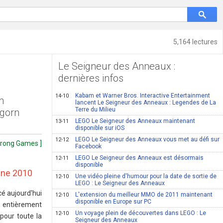
5,164 lectures
Le Seigneur des Anneaux :
dernières infos
Kabam et Warner Bros. Interactive Entertainment
14-10
n
lancent Le Seigneur des Anneaux : Legendes de La
Terre du Milieu
agorn
LEGO Le Seigneur des Anneaux maintenant
13-11
disponible sur iOS
LEGO Le Seigneur des Anneaux vous met au défi sur
12-12
strong Games ]
Facebook
LEGO Le Seigneur des Anneaux est désormais
12-11
disponible
omne 2010
Une vidéo pleine d'humour pour la date de sortie de
12-10
LEGO : Le Seigneur des Anneaux
é aujourd'hui
L'extension du meilleur MMO de 2011 maintenant
12-10
disponible en Europe sur PC
 entièrement
Un voyage plein de découvertes dans LEGO : Le
12-10
 pour toute la
Seigneur des Anneaux