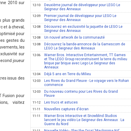
omne 2010 sur
Deuxième journal de développeur pour LEGO Le
12-10
Seigneur des Anneaux
Premier journal de développeur pour LEGO Le
12-09
s plus grands
Seigneur des Anneaux
c et à cheval,
Découvrez en exclusivité la jaquette de LEGO Le
12-08
Seigneur des Anneaux
optimisé pour
Un nouvel artwork de la communauté
12-08
les gestes du
Découvrez la bande-annonce de la Gamescom de
12-08
uvements, les
LEGO Le Seigneur des Anneaux
clusivité sur
Warner Bros. Interactive Entertainment, TT Games
12-06
et The LEGO Group reconstruisent la terre du milieu
second joueur
brique par brique avec Lego Le Seigneur des
Anneaux
Déjà 5 ans en Terre du Milieu
12-04
res issus des
Les Rives du Grand Fleuve - Le voyage vers le Rohan
12-03
commence
Du nouveau contenu pour Les Rives du Grand
12-03
T Fusion pour
Fleuve
ns, visitez
Les trucs et astuces
11-12
Nouvelles captures d'écran
11-11
Warner Bros Interactive et Snowblind Studios
11-11
lancent le jeu vidéo Le Seigneur des Anneaux : La
Guerre du Nord
Nouvelle Vidéo - Slay the Orcs! 'Machinima N4'
11-11