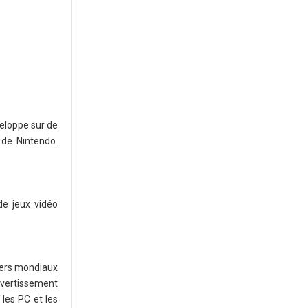
veloppe sur de
 de Nintendo.
e jeux vidéo
aders mondiaux
ivertissement
 les PC et les