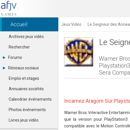
Accueil
Jeux Vidéo
Le Seigneur des Anne
Archives jeux vidéo
Le Seign
Rechercher
Forums
Warner Bros
Playstation
Tous les forums
Réseaux sociaux
Créer un compte
Sera Compat
Dailymotion
Se connecter
Emploi et stages
Facebook
Contacter un modérateur
Google+
Annuaires sociétés
Instagram
Pinterest
Calendrier événements
Incarnez Aragorn Sur Playsta
Twitter
Youtube
Photos événements
Warner Bros. Interactive Entertain
que la version pour PlayStation
Livres jeux vidéo
compatible avec le Motion Controlle