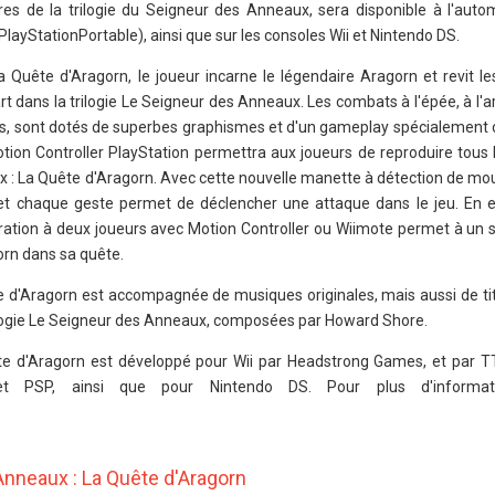
livres de la trilogie du Seigneur des Anneaux, sera disponible à l'aut
PlayStationPortable), ainsi que sur les consoles Wii et Nintendo DS.
Quête d'Aragorn, le joueur incarne le légendaire Aragorn et revit le
t dans la trilogie Le Seigneur des Anneaux. Les combats à l'épée, à l'ar
es, sont dotés de superbes graphismes et d'un gameplay spécialement 
otion Controller PlayStation permettra aux joueurs de reproduire tous 
 : La Quête d'Aragorn. Avec cette nouvelle manette à détection de mo
t chaque geste permet de déclencher une attaque dans le jeu. En ex
ération à deux joueurs avec Motion Controller ou Wiimote permet à un 
orn dans sa quête.
 d'Aragorn est accompagnée de musiques originales, mais aussi de tit
rilogie Le Seigneur des Anneaux, composées par Howard Shore.
e d'Aragorn est développé pour Wii par Headstrong Games, et par T
et PSP, ainsi que pour Nintendo DS. Pour plus d'informatio
nneaux : La Quête d'Aragorn