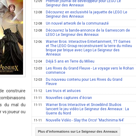
Premier journal de développeur pour LEGO Le
12-09
Seigneur des Anneaux
Découvrez en exclusivité la jaquette de LEGO Le
12-08
Seigneur des Anneaux
Un nouvel artwork de la communauté
12-08
Découvrez la bande-annonce de la Gamescom de
12-08
LEGO Le Seigneur des Anneaux
Warner Bros. Interactive Entertainment, TT Games
12-06
et The LEGO Group reconstruisent la terre du milieu
brique par brique avec Lego Le Seigneur des
Anneaux
Déjà 5 ans en Terre du Milieu
12-04
Les Rives du Grand Fleuve - Le voyage vers le Rohan
12-03
commence
Du nouveau contenu pour Les Rives du Grand
12-03
Fleuve
de construire
Les trucs et astuces
11-12
 combinaisons
Nouvelles captures d'écran
11-11
es du mal du
Warner Bros Interactive et Snowblind Studios
11-11
lancent le jeu vidéo Le Seigneur des Anneaux : La
r vs joueur ou
Guerre du Nord
Nouvelle Vidéo - Slay the Orcs! 'Machinima N4'
11-11
Plus d'informations sur Le Seigneur des Anneaux