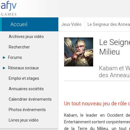
Accueil
Jeux Vidéo
Le Seigneur des Anne
Archives jeux vidéo
Le Seign
Rechercher
Milieu
Forums
Tous les forums
Kabam et Wa
Réseaux sociaux
Créer un compte
des Anneaux
Dailymotion
Se connecter
Emploi et stages
Facebook
Contacter un modérateur
Google+
Annuaires sociétés
Instagram
Pinterest
Calendrier événements
Un tout nouveau jeu de rôle 
Twitter
Youtube
Photos événements
Kabam, le leader en Occident des
Livres jeux vidéo
Entertainment sortent conjointemen
de la Terre du Milieu, un tout