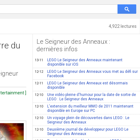
4,922 lectures
Le Seigneur des Anneaux :
rre du
dernières infos
LEGO Le Seigneur des Anneaux maintenant
13-11
disponible sur iOS
LEGO Le Seigneur des Anneaux vous met au défi sur
eigneur
12-12
Facebook
LEGO Le Seigneur des Anneaux est désormais
12-11
disponible
ntertainment ]
Une vidéo pleine d'humour pour la date de sortie de
12-10
LEGO : Le Seigneur des Anneaux
L'extension du meilleur MMO de 2011 maintenant
12-10
disponible en Europe sur PC
Un voyage plein de découvertes dans LEGO : Le
12-10
Seigneur des Anneaux
Deuxième journal de développeur pour LEGO Le
12-10
Seigneur des Anneaux