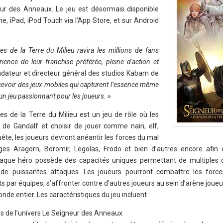
r des Anneaux. Le jeu est désormais disponible
e, iPad, iPod Touch via l’App Store, et sur Android
 de la Terre du Milieu ravira les millions de fans
ience de leur franchise préférée, pleine d'action et
ondateur et directeur général des studios Kabam de
cevoir des jeux mobiles qui capturent l’essence même
 un jeu passionnant pour les joueurs. »
 de la Terre du Milieu est un jeu de rôle où les
s de Gandalf et choisir de jouer comme nain, elf,
ête, les joueurs devront anéantir les forces du mal
ges Aragorn, Boromir, Legolas, Frodo et bien d’autres encore afin 
Chaque héro possède des capacités uniques permettant de multiples
 de puissantes attaques. Les joueurs pourront combattre les forc
par équipes, s’affronter contre d’autres joueurs au sein d’arène joueu
nde entier. Les caractéristiques du jeu incluent :
es de l’univers Le Seigneur des Anneaux