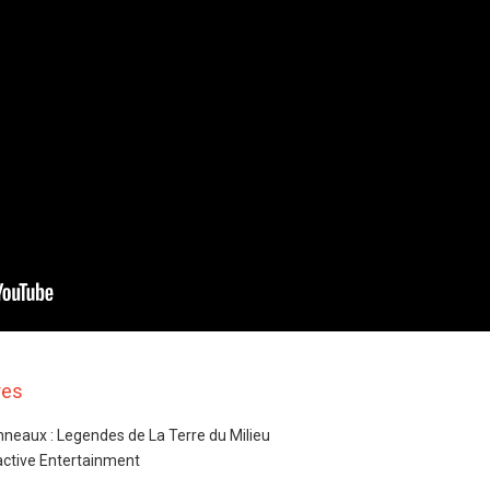
res
nneaux : Legendes de La Terre du Milieu
ractive Entertainment