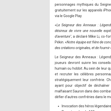
personnages mythiques du Seigneu
gratuitement sur les appareils iPhon
via le Google Play.
«
Le Seigneur des Anneaux : Légendes
désireux de vivre une nouvelle expér
d'aventure"
, a déclaré Mike Li, co-f
Pékin. «
Notre équipe est fière de con
des créations originales, et de fournir
Le Seigneur des Anneaux : Légendes
joueurs devront suivre les conseil
humain ou hobbit. Au sein de leur qu
et recruter les célèbres personna
stratégiquement leur confrérie. 
ayant pour objectif de déchaîner
malfaisant Sauron dans des combats 
défier d’autres confréries dans le mo
Invocation des héros légendair