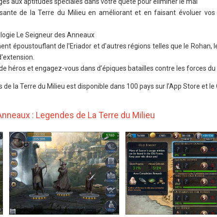
es aux aptitudes spéciales dans votre quête pour éliminer le mal
issante de la Terre du Milieu en améliorant et en faisant évoluer vo
ilogie Le Seigneur des Anneaux
nt époustouflant de l'Eriador et d'autres régions telles que le Rohan, l
d'extension.
 de héros et engagez-vous dans d’épiques batailles contre les forces du
e la Terre du Milieu est disponible dans 100 pays sur l’App Store et le 
nneaux : Legendes de La Terre du Milieu