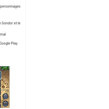
s personnages
e Gondor et le
 mal
Google Play.