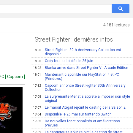
4,181 lectures
Street Fighter : dernières infos
Street Fighter - 30th Anniversary Collection est
18-05
disponible
Cody fera sa loi dès le 26 juin
18-05
Blanka arrive dans Street Fighter V : Arcade Edition
18-02
Maintenant disponible sur PlayStation 4 et PC
18-01
PC [ Capcom ]
(Windows)
Capcom annonce Street Fighter 30th Anniversary
17-12
Collection
La surprenante Menat s'apprête à imposer son style
17-08
original
Le massif Abigail rejoint le casting de la Saison 2
17-07
Disponible le 26 mai sur Nintendo Switch
17-04
De nouvelles fonctionnalités et améliorations
17-03
prévues
La dangereuse Kolin rejoint le casting de Street
17-02