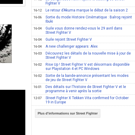
Fighter V
Le retour d’Akuma marque le début de la saison 2
16-12
Sortie du mode Histoire Cinématique : Balrog rejoint
16-06
Ibuki
Guile vous donne rendez-vous le 29 avril dans
16-04
Street Fighter V
Guile rejoint Street Fighter V
16-04
A new challenger appears: Alex
16-04
Découvrez les détails de la nouvelle mise à jour de
16-03
Street Fighter V
Rise Up ! Street Fighter V est désormais disponible
16-02
sur Playstation 4 et PC Windows
Sortie de la bande-annonce présentant les modes
16-02
de jeu de Street Fighter V
Des détails sur l'histoire de Street Fighter V et le
16-01
programme à venir après la sortie
Street Fighter X Tekken Vita confirmed for October
12-07
19 in Europe
Plus d'informations sur Street Fighter