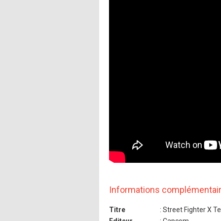
Informations complémentai
Titre
: Street Fighter X T
Editeur
: Capcom