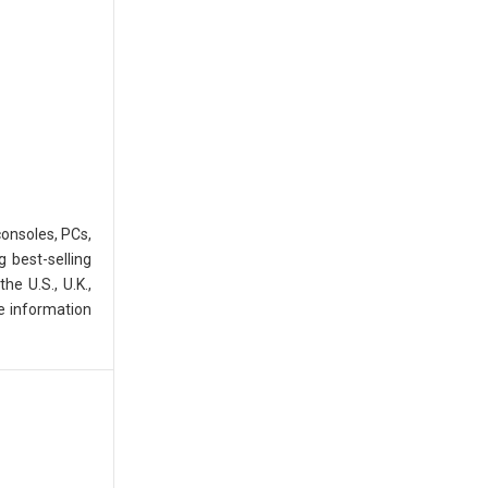
consoles, PCs,
 best-selling
e U.S., U.K.,
e information