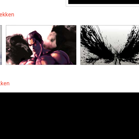
Tekken
kken