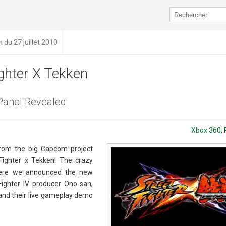
n du 27 juillet 2010
ighter X Tekken
Panel Revealed
Xbox 360, 
from the big Capcom project
 Fighter x Tekken! The crazy
here we announced the new
 Fighter IV producer Ono-san,
and their live gameplay demo