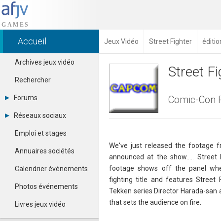
Accueil
Jeux Vidéo
Street Fighter
éditio
Archives jeux vidéo
Street F
Rechercher
Forums
Comic-Con 
Tous les forums
Réseaux sociaux
Créer un compte
Dailymotion
Se connecter
Emploi et stages
Facebook
Contacter un modérateur
We've just released the footage 
Google+
Annuaires sociétés
announced at the show..... Street
Instagram
Pinterest
footage shows off the panel w
Calendrier événements
Twitter
fighting title and features Street
Youtube
Photos événements
Tekken series Director Harada-san 
that sets the audience on fire.
Livres jeux vidéo