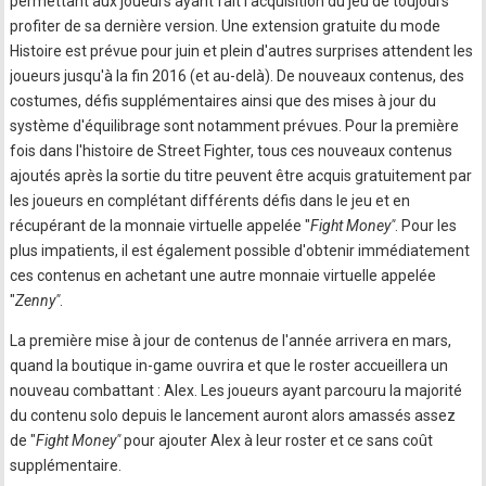
permettant aux joueurs ayant fait l'acquisition du jeu de toujours
profiter de sa dernière version. Une extension gratuite du mode
Histoire est prévue pour juin et plein d'autres surprises attendent les
joueurs jusqu'à la fin 2016 (et au-delà). De nouveaux contenus, des
costumes, défis supplémentaires ainsi que des mises à jour du
système d'équilibrage sont notamment prévues. Pour la première
fois dans l'histoire de Street Fighter, tous ces nouveaux contenus
ajoutés après la sortie du titre peuvent être acquis gratuitement par
les joueurs en complétant différents défis dans le jeu et en
récupérant de la monnaie virtuelle appelée "
Fight Money"
. Pour les
plus impatients, il est également possible d'obtenir immédiatement
ces contenus en achetant une autre monnaie virtuelle appelée
"
Zenny"
.
La première mise à jour de contenus de l'année arrivera en mars,
quand la boutique in-game ouvrira et que le roster accueillera un
nouveau combattant : Alex. Les joueurs ayant parcouru la majorité
du contenu solo depuis le lancement auront alors amassés assez
de "
Fight Money"
pour ajouter Alex à leur roster et ce sans coût
supplémentaire.