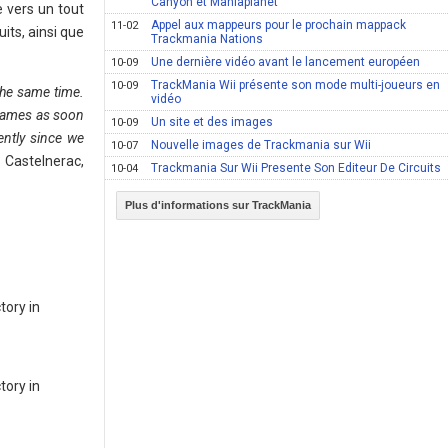
Canyon et Maniaplanet
e vers un tout
Appel aux mappeurs pour le prochain mappack
11-02
its, ainsi que
Trackmania Nations
Une dernière vidéo avant le lancement européen
10-09
TrackMania Wii présente son mode multi-joueurs en
10-09
the same time.
vidéo
 games as soon
Un site et des images
10-09
ently since we
Nouvelle images de Trackmania sur Wii
10-07
 Castelnerac,
Trackmania Sur Wii Presente Son Editeur De Circuits
10-04
Plus d'informations sur TrackMania
tory in
tory in