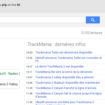
s.php
on line
85
3,152 lectures
TrackMania : dernières infos
Trackmania Turbo est désormais disponible
16-03
Ubisoft annonce Trackmania Turbo sur consoles et
15-06
PC
La démo TrackMania 2 est disponible
14-07
TrackMania file vers la borne de la décennie
13-11
isoft - Nadeo ]
Trackmania 2 valley disponible dès a présent
13-07
Trackmania 2 Stadium disponible dès maintenant
13-06
TrackMania 2 Canyon franchit la ligne d'arrivée
11-09
TrackMania 2 Canyon fait la course jusqu'à la ligne
11-08
d'arrivée
Ubisoft annonce une Bêta pour Trackmania 2
11-04