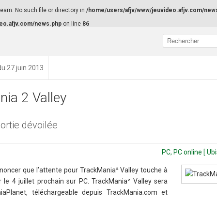
am: No such file or directory in
/home/users/afjv/www/jeuvideo.afjv.com/new
eo.afjv.com/news.php
on line
86
du 27 juin 2013
ia 2 Valley
ortie dévoilée
PC, PC online [ Ub
noncer que l’attente pour TrackMania² Valley touche à
 le 4 juillet prochain sur PC. TrackMania² Valley sera
iaPlanet, téléchargeable depuis TrackMania.com et