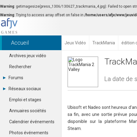
Warning
: getimagesize(press_1306/130627_trackmania_4.jpg): Failed to open stre
Warning
: Trying to access array offset on false in
/home/users/afjv/www/jeuvid
Accueil
Jeux Vidéo
TrackMania
édition 
Archives jeux vidéo
TrackMan
Rechercher
Forums
La date de s
Tous les forums
Réseaux sociaux
Créer un compte
Dailymotion
Se connecter
Emploi et stages
Facebook
Contacter un modérateur
Ubisoft et Nadeo sont heureux d’an
Google+
Annuaires sociétés
sa fin, avec une sortie prévue pour
Instagram
Pinterest
disponible sur la plateforme Man
Calendrier événements
Twitter
Steam.
Youtube
Photos événements