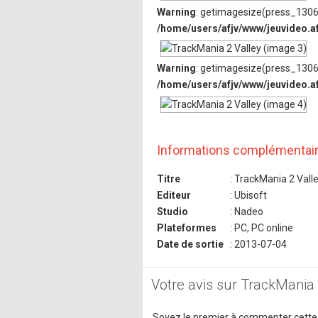
Warning
: getimagesize(press_1306/
/home/users/afjv/www/jeuvideo.a
Warning
: getimagesize(press_1306/
/home/users/afjv/www/jeuvideo.a
Informations complémentai
Titre
: TrackMania 2 Vall
Editeur
: Ubisoft
Studio
: Nadeo
Plateformes
: PC, PC online
Date de sortie
: 2013-07-04
Votre avis sur TrackMania 
Soyez le premier à commenter cette