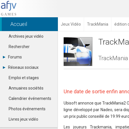
Accueil
Jeux Vidéo
TrackMania
édition
Archives jeux vidéo
TrackMa
Rechercher
Forums
TrackMania 2
Tous les forums
Réseaux sociaux
Créer un compte
Dailymotion
Se connecter
Emploi et stages
Facebook
Contacter un modérateur
Google+
Annuaires sociétés
Une date de sortie enfin ann
Instagram
Pinterest
Calendrier événements
Twitter
Ubisoft annonce que TrackMania2 Ca
Youtube
Photos événements
ligne développé par Nadeo, sera di
un prix public conseillé de 19.99 eur
Livres jeux vidéo
Les joueurs Trackmania, impatie