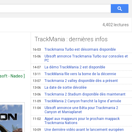
4,402 lectures
TrackMania : dernières infos
Trackmania Turbo est désormais disponible
16-03
Ubisoft annonce Trackmania Turbo sur consoles et
15-06
PC
La démo TrackMania 2 est disponible
14-07
TrackMania file vers la borne de la décennie
13-11
isoft - Nadeo ]
Trackmania 2 valley disponible dès a présent
13-07
La date de sortie dévoilée
13-06
Trackmania 2 Stadium disponible dès maintenant
13-06
TrackMania 2 Canyon franchit la ligne d'arrivée
11-09
Ubisoft annonce une Bêta pour Trackmania 2
11-04
Canyon et Maniaplanet
Appel aux mappeurs pour le prochain mappack
11-02
Trackmania Nations
Une dernière vidéo avant le lancement européen
10-09