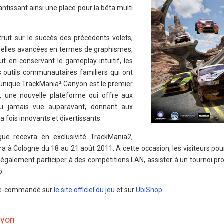
ntissant ainsi une place pour la bêta multi
ruit sur le succès des précédents volets,
réelles avancées en termes de graphismes,
out en conservant le gameplay intuitif, les
 outils communautaires familiers qui ont
 unique.TrackMania² Canyon est le premier
t, une nouvelle plateforme qui offre aux
au jamais vue auparavant, donnant aux
la fois innovants et divertissants.
ague recevra en exclusivité TrackMania2,
a à Cologne du 18 au 21 août 2011. A cette occasion, les visiteurs pou
ais également participer à des compétitions LAN, assister à un tournoi pr
o.
pré-commandé sur
le site officiel du jeu
et sur
UbiShop
nyon