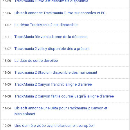
Trackmania Turbo est désormais disponible
16-03
Ubisoft annonce Trackmania Turbo sur consoles et PC
15-06
La démo TrackMania 2 est disponible
14-07
TrackMania file vers la borne de la décennie
13-11
Trackmania 2 valley disponible dès a présent
13-07
La date de sortie dévoilée
13-06
Trackmania 2 Stadium disponible dès maintenant
13-06
TrackMania 2 Canyon franchit la ligne d'arrivée
11-09
TrackMania 2 Canyon fait la course jusqu'à la ligne d'arrivée
11-08
Ubisoft annonce une Bêta pour Trackmania 2 Canyon et
11-04
Maniaplanet
Une dernière vidéo avant le lancement européen
10-09